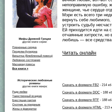
непоправимую ошибку, 
женщине, чье сердце отд
Мэри есть всего три нед
вернуть себе любимого, 
устроить судьбу несчаст
Ей приходится идти на 
отчаянные хитрости, но 
Мифы Древней Греции
любишь — все средства
другие книги серии:
Плененные сердца
Проделки Купидона
Читать онлайн
Виньетка (Влюбленный повеса)
Любовное состязание
Маскарад повесы
Все книги »
Исторические любовные
романы
Скачать в формате FB2
- 214 кб
другие книги жанра:
Ради любви
Скачать в формате DOC
- 188 к
Таинственный всадник
Скачать в формате RTF
- 188 кб
Блестящая партия
Охотник за приданым
Скачать в формате HTML
- 213 
Жены и фаворитки