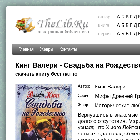
автор:
А
Б
В
Г
Д
книга:
А
Б
В
Г
Д
серия:
А
Б
В
Г
Д
Главная
Жанры
Контакты
Кинг Валери - Свадьба на Рождеств
скачать книгу бесплатно
Автор:
Кинг Валери
Серия:
Мифы Древней Г
Жанр:
Исторические лю
Вернувшись в знакомые 
долгого отсутствия, Мэ
узнает, что Хьюго Лейтон
четыре года назад обме
вечной любви, вот-вот 