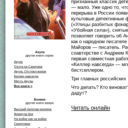
признанный классик дете
— мало. Уже одно то, чт
перерыва в России появ
культовые детективные
(«Улицы разбитых фонар
«Убойная сила»), снятые
позволяет говорить об А
как о народном писателе
Майоров — писатель. Ра
Акула
соавторстве с Андреем 
другие книги серии:
первая совместная рабо
Акула
«Киллер навсегда» — мг
Охота на Санитара
бестселлером.
Акула. Отстрел воров
Киллер навсегда
Три главных российских 
Месть Акулы
Все книги »
Что делать? Кто виноват
дадут?
Боевик
другие книги жанра:
Читать онлайн
Высший пилотаж киллера
Формула боя
На войне как на войне
Смертники