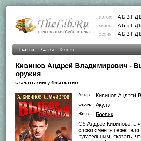
автор:
А
Б
В
Г
Д
книга:
А
Б
В
Г
Д
серия:
А
Б
В
Г
Д
Главная
Жанры
Контакты
Кивинов Андрей Владимирович - В
оружия
скачать книгу бесплатно
Автор:
Кивинов Андрей 
Серия:
Акула
Жанр:
Боевик
Об Андрее Кивинове, с 
слово «мент» перестало
ругательным, сказать, чт