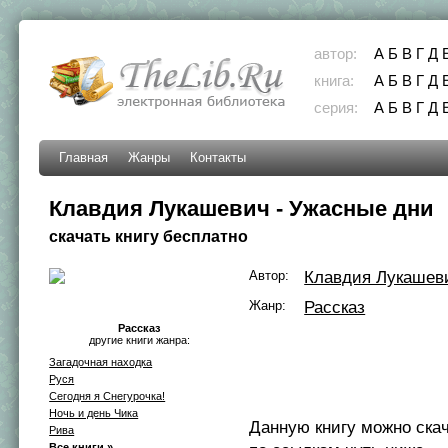
автор:
А
Б
В
Г
Д
книга:
А
Б
В
Г
Д
серия:
А
Б
В
Г
Д
Главная
Жанры
Контакты
Клавдия Лукашевич - Ужасные дни
скачать книгу бесплатно
Автор:
Клавдия Лукашев
Жанр:
Рассказ
Рассказ
другие книги жанра:
Загадочная находка
Руся
Сегодня я Снегурочка!
Ночь и день Чика
Данную книгу можно ска
Рива
Все книги »