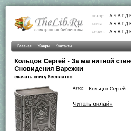
автор:
А
Б
В
Г
Д
книга:
А
Б
В
Г
Д
серия:
А
Б
В
Г
Д
Главная
Жанры
Контакты
Кольцов Сергей - За магнитной стен
Сновидения Варежки
скачать книгу бесплатно
Автор:
Кольцов Сергей
Читать онлайн