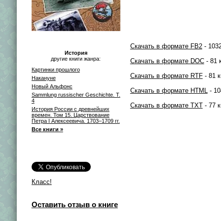
Скачать в формате FB2
- 1032
История
другие книги жанра:
Скачать в формате DOC
- 81 
Картинки прошлого
Скачать в формате RTF
- 81 к
Накануне
Новый Альфонс
Скачать в формате HTML
- 10
Sammlung russischer Geschichte. T.
4
Скачать в формате TXT
- 77 к
История России с древнейших
времен. Том 15. Царствование
Петра I Алексеевича. 1703–1709 гг.
Все книги »
Класс!
Оставить отзыв о книге