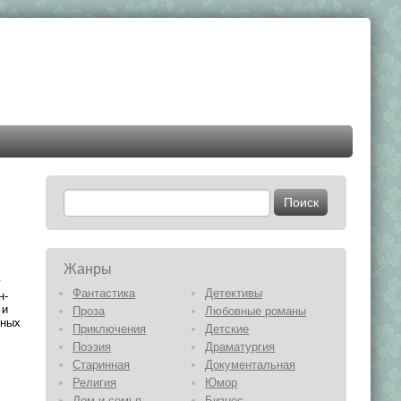
Жанры
у
Фантастика
Детективы
н-
 и
Проза
Любовные романы
зных
Приключения
Детские
Поэзия
Драматургия
Старинная
Документальная
Религия
Юмор
Дом и семья
Бизнес