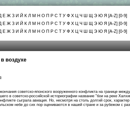
Д
Е
Ж
З
И
Й
К
Л
М
Н
О
П
Р
С
Т
У
Ф
Х
Ц
Ч
Ш
Щ
Э
Ю
Я
[A-Z]
[0-9]
Д
Е
Ж
З
И
Й
К
Л
М
Н
О
П
Р
С
Т
У
Ф
Х
Ц
Ч
Ш
Щ
Э
Ю
Я
[A-Z]
[0-9]
Д
Е
Ж
З
И
Й
К
Л
М
Н
О
П
Р
С
Т
У
Ф
Х
Ц
Ч
Ш
Щ
Э
Ю
Я
[A-Z]
[0-9]
 в воздухе
в
окончания советско-японского вооруженного конфликта на границе межд
шего в советско-российской историографии название "бои на реке Халхи
нфликте сыграла авиация. Но, несмотря на столь долгий срок, характер
ольском небе до сих пор оцениваются в нашей стране и за рубежом с ра