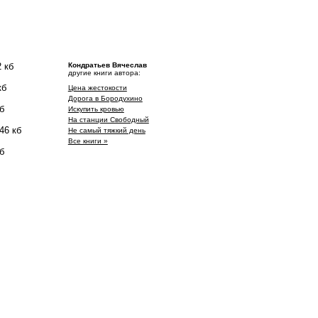
 кб
Кондратьев Вячеслав
другие книги автора:
кб
Цена жестокости
Дорога в Бородухино
б
Искупить кровью
На станции Свободный
46 кб
Не самый тяжкий день
Все книги »
б