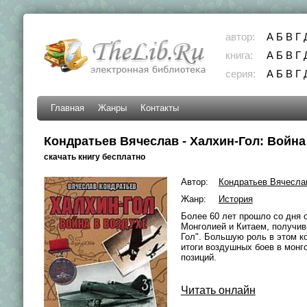
автор:
А
Б
В
Г
книга:
А
Б
В
Г
серия:
А
Б
В
Г
Главная
Жанры
Контакты
Кондратьев Вячеслав - Халхин-Гол: Война
скачать книгу бесплатно
Автор:
Кондратьев Вячесла
Жанр:
История
Более 60 лет прошло со дня 
Монголией и Китаем, получив
Гол". Большую роль в этом ко
итоги воздушных боев в монг
позиций.
Читать онлайн