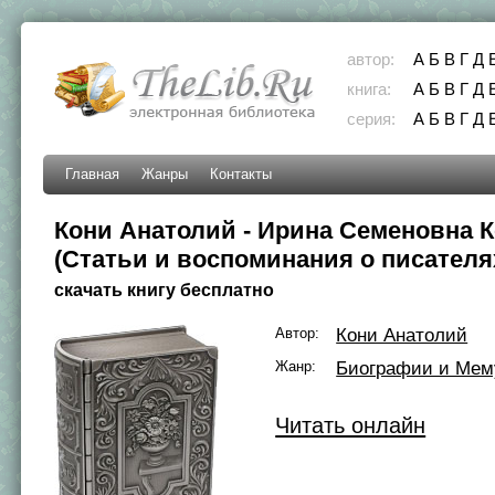
автор:
А
Б
В
Г
Д
книга:
А
Б
В
Г
Д
серия:
А
Б
В
Г
Д
Главная
Жанры
Контакты
Кони Анатолий - Ирина Семеновна К
(Статьи и воспоминания о писателя
скачать книгу бесплатно
Автор:
Кони Анатолий
Жанр:
Биографии и Мем
Читать онлайн