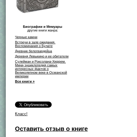
Биографии и Мемуары
другие книги жанра:
Черные камни
Встречи в зале ожидания.
Воспоминания о Булате
Дневник белогвардейца
Деревня Левыкино и ее обитатели
Сулейман и Роксолана-Хюррем.
Мини-энциклопедия самых
интересных фактов о
Великолепном веке в Османской
империи
Все книги »
Класс!
Оставить отзыв о книге