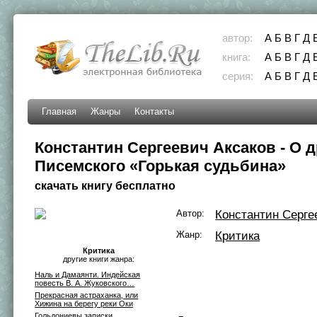
автор:
А
Б
В
Г
Д
книга:
А
Б
В
Г
Д
серия:
А
Б
В
Г
Д
Главная
Жанры
Контакты
Константин Сергеевич Аксаков - О д
Писемского «Горькая судьбина»
скачать книгу бесплатно
Автор:
Константин Серге
Жанр:
Критика
Критика
другие книги жанра:
Наль и Дамаянти. Индейская
повесть В. А. Жуковского…
Прекрасная астраханка, или
Хижина на берегу реки Оки
Гольдониевы записки,