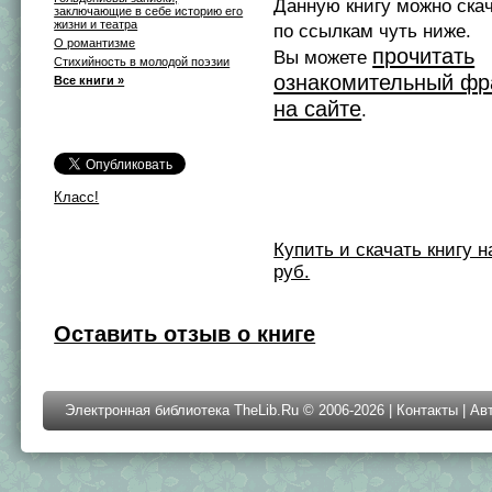
Данную книгу можно ска
заключающие в себе историю его
жизни и театра
по ссылкам чуть ниже.
О романтизме
прочитать
Вы можете
Стихийность в молодой поэзии
ознакомительный фр
Все книги »
на сайте
.
Класс!
Купить и скачать книгу на 
руб.
Оставить отзыв о книге
Электронная библиотека TheLib.Ru © 2006-2026 |
Контакты
|
Ав