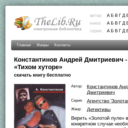
автор:
А
Б
В
Г
Д
книга:
А
Б
В
Г
Д
серия:
А
Б
В
Г
Д
Главная
Жанры
Контакты
Константинов Андрей Дмитриевич -
«Тихом хуторе»
скачать книгу бесплатно
Автор:
Константинов Ан
Дмитриевич
Серия:
Агентство 'Золота
Жанр:
Детективы
Верить «Золотой пуле» 
конкретном случае необя