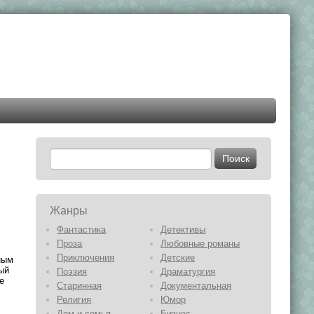
Жанры
Фантастика
Детективы
Проза
Любовные романы
Приключения
Детские
ным
ый
Поэзия
Драматургия
е
Старинная
Документальная
Религия
Юмор
Дом и семья
Бизнес