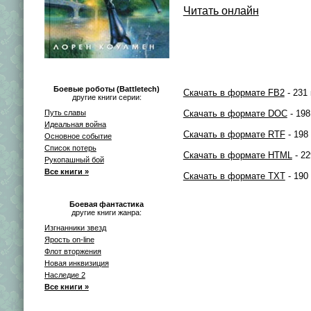
Читать онлайн
Боевые роботы (Battletech)
Скачать в формате FB2
- 231 
другие книги серии:
Путь славы
Скачать в формате DOC
- 198
Идеальная война
Скачать в формате RTF
- 198
Основное событие
Список потерь
Скачать в формате HTML
- 22
Рукопашный бой
Все книги »
Скачать в формате TXT
- 190
Боевая фантастика
другие книги жанра:
Изгнанники звезд
Ярость on-line
Флот вторжения
Новая инквизиция
Наследие 2
Все книги »