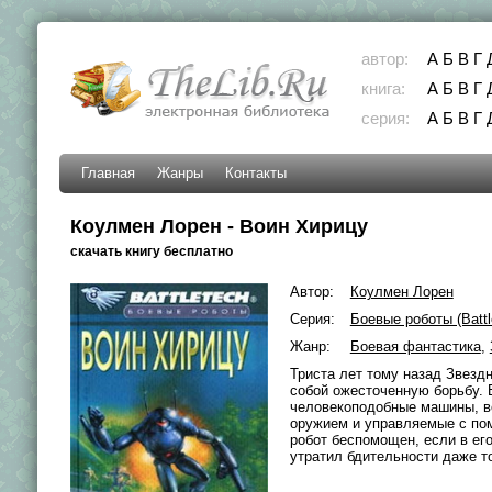
автор:
А
Б
В
Г
книга:
А
Б
В
Г
серия:
А
Б
В
Г
Главная
Жанры
Контакты
Коулмен Лорен - Воин Хирицу
скачать книгу бесплатно
Автор:
Коулмен Лорен
Серия:
Боевые роботы (Battl
Жанр:
Боевая фантастика
,
Триста лет тому назад Звезд
собой ожесточенную борьбу.
человекоподобные машины, в
оружием и управляемые с п
робот беспомощен, если в его
утратил бдительности даже т