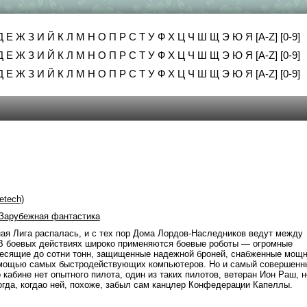
Д
Е
Ж
З
И
Й
К
Л
М
Н
О
П
Р
С
Т
У
Ф
Х
Ц
Ч
Ш
Щ
Э
Ю
Я
[A-Z]
[0-9]
Д
Е
Ж
З
И
Й
К
Л
М
Н
О
П
Р
С
Т
У
Ф
Х
Ц
Ч
Ш
Щ
Э
Ю
Я
[A-Z]
[0-9]
Д
Е
Ж
З
И
Й
К
Л
М
Н
О
П
Р
С
Т
У
Ф
Х
Ц
Ч
Ш
Щ
Э
Ю
Я
[A-Z]
[0-9]
etech)
Зарубежная фантастика
ная Лига распалась, и с тех пор Дома Лордов-Наследников ведут между
 В боевых действиях широко применяются боевые роботы — огромные
есящие до сотни тонн, защищенные надежной броней, снабженные мощ
омощью самых быстродействующих компьютеров. Но и самый совершенн
 кабине нет опытного пилота, один из таких пилотов, ветеран Ион Раш, н
огда, когдао ней, похоже, забыл сам канцлер Конфедерации Капеллы.