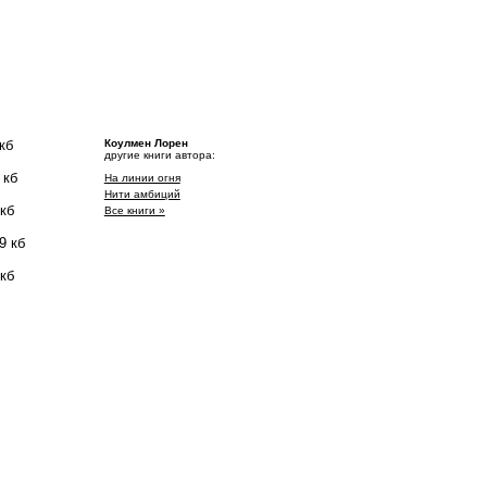
кб
Коулмен Лорен
другие книги автора:
 кб
На линии огня
Нити амбиций
 кб
Все книги »
9 кб
 кб