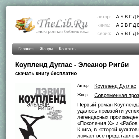
автор:
А
Б
В
Г
Д
книга:
А
Б
В
Г
Д
серия:
А
Б
В
Г
Д
Главная
Жанры
Контакты
Коупленд Дуглас - Элеанор Ригби
скачать книгу бесплатно
Автор:
Коупленд Дуглас
Жанр:
Современная про
Первый роман Коупленда
удалось превзойти успех
легендарных произведе
«Поколения Х» и «Рабов
Книга, в которой культо
ломает все представлен