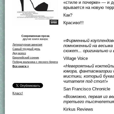
«стиле и почерке» — и д
врывается на новую тер
Как?
Красиво!!!
Современная проза
другие книги жанра:
«Фирменный коуплендов
Литературная амнезия
помноженный на весьма
Самый трудный день
сюжет... оригинально и 
Дед мороз
Европейский сонник
Village Voice
Победа мальчика с лесного берега
«Невероятный коктейль 
Все книги »
юмора, фантасмагории 
мистики, который букв
читателя под стол!»
San Francisco Chronicle
Класс!
«Возможно, первая из ве
третьего тысячелетия
Kirkus Reviews