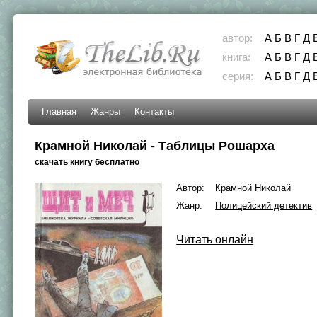
автор:
А
Б
В
Г
Д
книга:
А
Б
В
Г
Д
серия:
А
Б
В
Г
Д
Главная
Жанры
Контакты
Крамной Николай - Таблицы Рошарха
скачать книгу бесплатно
Автор:
Крамной Николай
Жанр:
Полицейский детектив
Читать онлайн