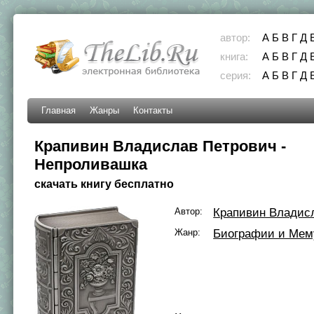
автор:
А
Б
В
Г
Д
книга:
А
Б
В
Г
Д
серия:
А
Б
В
Г
Д
Главная
Жанры
Контакты
Крапивин Владислав Петрович -
Непроливашка
скачать книгу бесплатно
Автор:
Крапивин Владис
Жанр:
Биографии и Мем