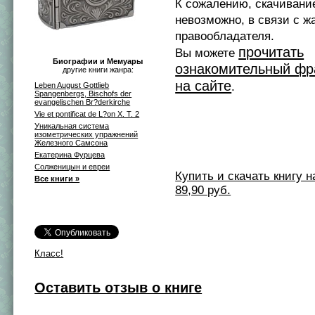
К сожалению, скачивани
невозможно, в связи с ж
правообладателя.
прочитать
Вы можете
Биографии и Мемуары
ознакомительный фр
другие книги жанра:
на сайте
.
Leben August Gottlieb
Spangenbergs, Bischofs der
evangelischen Br?derkirche
Vie et pontificat de L?on X. T. 2
Уникальная система
изометрических упражнений
Железного Самсона
Екатерина Фурцева
Солженицын и евреи
Купить и скачать книгу на 
Все книги »
89,90 руб.
Класс!
Оставить отзыв о книге