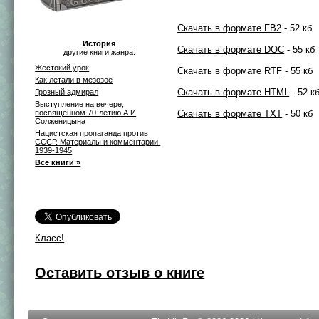
Скачать в формате FB2
- 52 кб
История
Скачать в формате DOC
- 55 кб
другие книги жанра:
Жестокий урок
Скачать в формате RTF
- 55 кб
Как летали в мезозое
Скачать в формате HTML
- 52 к
Грозный адмирал
Выступление на вечере,
посвященном 70-летию А И
Скачать в формате TXT
- 50 кб
Солженицына
Нацистская пропаганда против
СССР. Материалы и комментарии.
1939-1945
Все книги »
Класс!
Оставить отзыв о книге