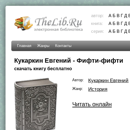
автор:
А
Б
В
Г
Д
книга:
А
Б
В
Г
Д
серия:
А
Б
В
Г
Д
Главная
Жанры
Контакты
Кукаркин Евгений - Фифти-фифти
скачать книгу бесплатно
Автор:
Кукаркин Евгений
Жанр:
История
Читать онлайн