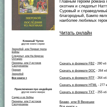
Главным героем романа 
охотник и следопыт Нат
Суровый и справедливы
благородный, Бампо явл
наиболее любимых герое
Читать онлайн
Кожаный Чулок
другие книги серии:
Зверобой, или Первая тропа
войны
Следопыт, или На берегах
Онтарио
Пионеры, или У истоков
Скачать в формате FB2
- 280 кб
Саскуиханны
Прерия
Скачать в формате DOC
- 264 к
Зверобой
Скачать в формате RTF
- 264 кб
Все книги »
Скачать в формате HTML
- 277 
Приключения про индейцев
Скачать в формате TXT
- 255 кб
другие книги жанра:
Саджо и ее бобры
Пионеры, или У истоков
Браво, или В Венеции
Саскуиханны
Все книги »