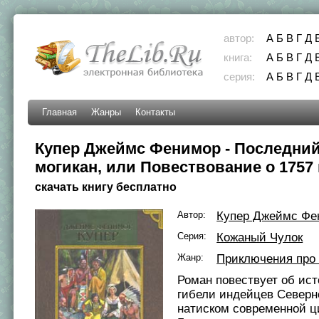
автор:
А
Б
В
Г
Д
книга:
А
Б
В
Г
Д
серия:
А
Б
В
Г
Д
Главная
Жанры
Контакты
Купер Джеймс Фенимор - Последний
могикан, или Повествование о 1757 
скачать книгу бесплатно
Автор:
Купер Джеймс Фе
Серия:
Кожаный Чулок
Жанр:
Приключения про
Роман повествует об ис
гибели индейцев Северн
натиском современной ц