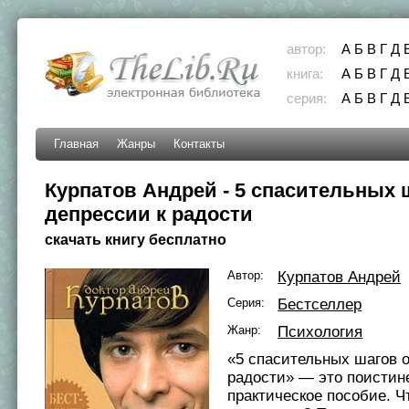
автор:
А
Б
В
Г
Д
книга:
А
Б
В
Г
Д
серия:
А
Б
В
Г
Д
Главная
Жанры
Контакты
Курпатов Андрей - 5 спасительных 
депрессии к радости
скачать книгу бесплатно
Автор:
Курпатов Андрей
Серия:
Бестселлер
Жанр:
Психология
«5 спасительных шагов о
радости» — это поистин
практическое пособие. Ч