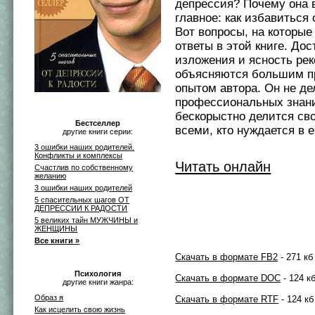
депрессия? Почему она 
главное: как избавиться
Вот вопросы, на которые
ответы в этой книге. Дос
изложения и ясность ре
объясняются большим п
опытом автора. Он не де
профессиональных знани
бескорыстно делится св
Бестселлер
всеми, кто нуждается в 
другие книги серии:
3 ошибки наших родителей.
Конфликты и комплексы
Читать онлайн
Счастлив по собственному
желанию
3 ошибки наших родителей
5 спасительных шагов ОТ
ДЕПРЕССИИ К РАДОСТИ
5 великих тайн МУЖЧИНЫ и
ЖЕНЩИНЫ
Все книги »
Скачать в формате FB2
- 271 кб
Психология
Скачать в формате DOC
- 124 к
другие книги жанра:
Образ я
Скачать в формате RTF
- 124 кб
Как исцелить свою жизнь