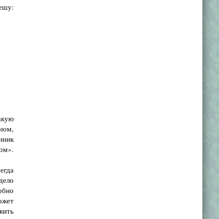
ешу:
акую
ном,
нник
ом».
егда
дело
обно
ожет
жить