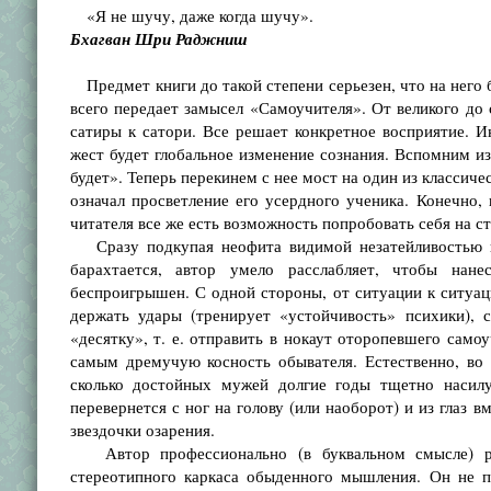
«Я не шучу, даже когда шучу».
Бхагван Шри Раджниш
Предмет книги до такой степени серьезен, что на него 
всего передает замысел «Самоучителя». От великого до
сатиры к сатори. Все решает конкретное восприятие. И
жест будет глобальное изменение сознания. Вспомним из
будет». Теперь перекинем с нее мост на один из классиче
означал просветление его усердного ученика. Конечно,
читателя все же есть возможность попробовать себя на ст
Сразу подкупая неофита видимой незатейливостью гла
барахтается, автор умело расслабляет, чтобы нан
беспроигрышен. С одной стороны, от ситуации к ситуац
держать удары (тренирует «устойчивость» психики), с
«десятку», т. е. отправить в нокаут оторопевшего самоу
самым дремучую косность обывателя. Естественно, во
сколько достойных мужей долгие годы тщетно насилу
перевернется с ног на голову (или наоборот) и из глаз 
звездочки озарения.
Автор профессионально (в буквальном смысле) ра
стереотипного каркаса обыденного мышления. Он не пр