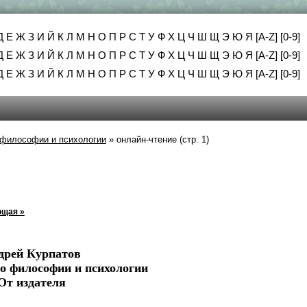
Д
Е
Ж
З
И
Й
К
Л
М
Н
О
П
Р
С
Т
У
Ф
Х
Ц
Ч
Ш
Щ
Э
Ю
Я
[A-Z]
[0-9]
Д
Е
Ж
З
И
Й
К
Л
М
Н
О
П
Р
С
Т
У
Ф
Х
Ц
Ч
Ш
Щ
Э
Ю
Я
[A-Z]
[0-9]
Д
Е
Ж
З
И
Й
К
Л
М
Н
О
П
Р
С
Т
У
Ф
Х
Ц
Ч
Ш
Щ
Э
Ю
Я
[A-Z]
[0-9]
 философии и психологии
»
онлайн-чтение (стр. 1)
щая »
дрей Курпатов
о философии и психологии
От издателя