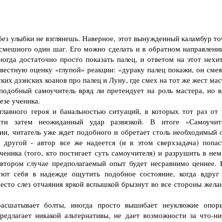
без улыбки не взглянешь. Наверное, этот вынужденный каламбур то
 смешного один шаг. Его можно сделать и в обратном направлении
ногда достаточно просто показать палец, и ответом на этот нехи
вестную оценку «глупой» реакции: «дураку палец покажи, он смея
ских дзэнских коанов про палец и Луну, где смех на тот же жест ма
 подобный самоучитель вряд ли претендует на роль мастера, но в
езе ученика.
вного героя и банальностью ситуаций, в которых тот раз от 
ести затем неожиданный удар развязкой. В итоге «Самоучит
ии, читатель уже ждет подобного и обретает столь необходимый 
 другой - автор все же надеется (и в этом сверхзадача) попас
ченика (того, кто постигает суть самоучителя) и разрушить в нем
 втором случае предполагаемый опыт будет несравнимо ценнее. 
ют себя в надежде ощутить подобное состояние, когда вдруг
вместо слез отчаяния яркой вспышкой брызнут во все стороны жела
сшатывает болты, иногда просто вышибает неуклюжие опор
едлагает никакой альтернативы, не дает возможности за что-ни