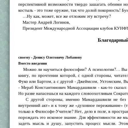
перспективной возможности твердо зашагать обеими н
костыль - это тоже оружие, так что долой покорность! Бу
…Ну как, может, все же отложим эту встречу?
Мастер Андрей Логинов,
Президент Международной Ассоциации клубов КУНФУ
Благодарный
своему - Денису Олеговичу Лобанову
Вместо введения
Можно ли научиться философии? А психологии?… Вы ви
книгу, по прочтении которой, с одной стороны, читат
Фуко или Бартом, а с другой - Джеймсом, Ухтомским, 
- Мераб Константинович Мамардашвили - как-то сказал
Но разве напасешься на каждого словоохотливым Сократ
С другой стороны, именно Мамардашвили не без осн
внутренний акт» и к тому же «духовное переживание» (то
только в Философе-Учителе? Нет, дело в поле, в простра
порождать это искомое знание. Для эффективности же мы
задеть мысль и душу, запустить процесс мысли. Этом