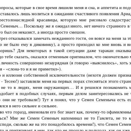
просы, которые в свое время лишили меня и сна, и аппетита и под
ставалось лишь молиться в ожидании счастливого появления Ариа
престолонаследной красавицы, которую мне рисовало сладострас
 Семеныч… Поскольку же я ожидал иного, нет ничего странного в 
то был он неказист, а иногда просто смешон.
ез отказывался замечать нежданного гостя, он вовсе на меня за э
о не было ему в диковинку), а просто приходил ко мне вновь и вн
воришь? Для некоторых в такой ситуации даже таракан оказыва
о тебе сказать, оказался отменным оригиналом, что окончательно 
н личность совершенно незаурядная (я говорю «выяснилось», хоть 
я - «слона-то и я не приметил»).
и иллюзия собственной исключительности (нехотя должен призна
 - Тесею!) заставляли меня на первых порах стесняться этого стра
е, не то в людях, меня окружающих… И я решился познакомить 
одобает в подобных случаях, первым делом заинтересовались не 
о они не требовали!) Тут я понял, что у Семен Семеныча есть е
ялся в него сильнее и сильнее.
о что горазд, именовали его бог знает как, почему-то офамиленны
ться? Мне же Семен Семеныч напоминал не то Гамлета, не то к
осподи, сколько же на это понадобилось времени!), что Семен Семе
 и притягивает в нем, так что не прошло и полугода, как он уже 