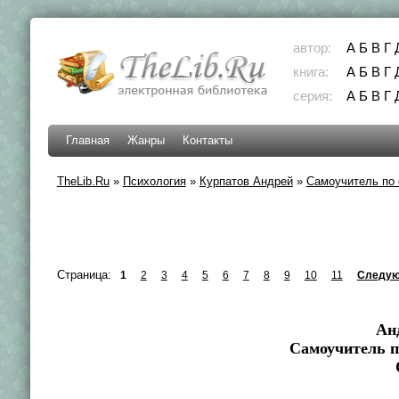
автор:
А
Б
В
Г
книга:
А
Б
В
Г
серия:
А
Б
В
Г
Главная
Жанры
Контакты
TheLib.Ru
»
Психология
»
Курпатов Андрей
»
Самоучитель по
Страница:
1
2
3
4
5
6
7
8
9
10
11
Следую
Ан
Самоучитель п