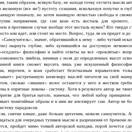
ряя, таким образом, всякую базу, не находя точку отсчета мысли ав
 желанную (все же!) пустоту сознания, всколыхнув попутно и глу
вающую поначалу, но затем манящую легкостью свободы и свеже
тупик напряжения, где сам коан есть костыль для хромого, 
чем в противном случае вообще этот костыль нужен? Кто твердо с
сто или идет, или стоит на месте. Вопрос, туда ли он придет и до
т «Самоучитель», значит, обратившийся к нему - либо чуткий иска
о) нырнуть глубже, либо купившийся на доступную легковесн
 «оседлать» философию и найти ответы на все «проклятые» вопр
озможность ликбеза, начиная с ноля до определенных высот осво
данной книги сможет вкусить лишь уже искушенный философи
ак, впрочем, и коан сработает безотказным взрывателем толь
сывает» растрепанную шевелюру мыслей читателя на свой манер
том, сколько «лишних» волос останется у него в жестком гребн
ены в опрятные локоны - систему. Хотя в результате автор же тяне
ритве для бритья наголо, намекая, что любой набор принципов 
бивает понятийные образы и к ним же апеллирует сам. Автор не бо
систему парадоксов.
и, снятии клише, даже больше цитатник, нежели самоучитель. А
ращаться для очередных тупиков мысли и разрешения от бремени ло
ется, пройдет мимо тонкой авторской находки, порой хочется сде