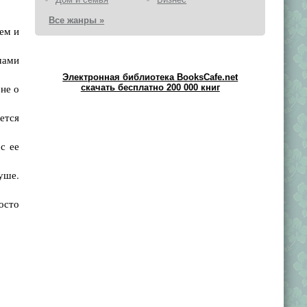
Все жанры »
ем и
чами
Электронная библиотека BooksCafe.net
не о
скачать бесплатно 200 000 книг
ется
с ее
уше.
осто