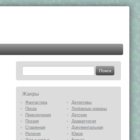
Жанры
Фантастика
Детективы
Проза
Любовные романы
Приключения
Детские
Поэзия
Драматургия
Старинная
Документальная
Религия
Юмор
Дом и семья
Бизнес