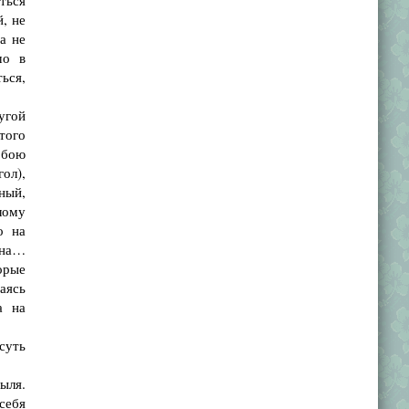
ться
й, не
а не
шо в
ься,
угой
того
обою
ол),
ьный,
лому
о на
уна…
орые
аясь
а на
суть
ыля.
себя