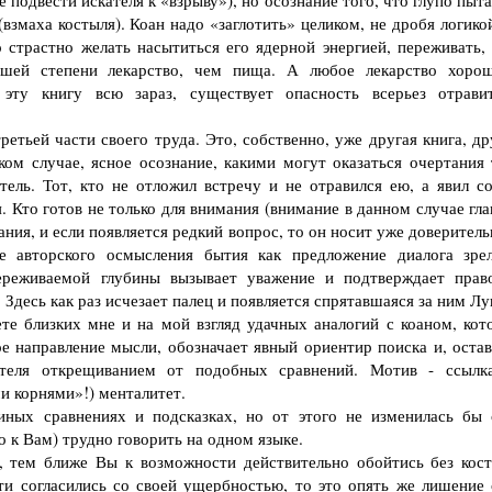
одвести искателя к «взрыву»), но осознание того, что глупо пыта
(взмаха костыля). Коан надо «заглотить» целиком, не дробя логико
 страстно желать насытиться его ядерной энергией, переживать, 
ьшей степени лекарство, чем пища. А любое лекарство хоро
эту книгу всю зараз, существует опасность всерьез отравит
тьей части своего труда. Это, собственно, уже другая книга, др
яком случае, ясное осознание, какими могут оказаться очертания 
тель. Тот, кто не отложил встречу и не отравился ею, а явил с
Кто готов не только для внимания (внимание в данном случае глаг
ания, и если появляется редкий вопрос, то он носит уже доверител
е авторского осмысления бытия как предложение диалога зре
переживаемой глубины вызывает уважение и подтверждает прав
Здесь как раз исчезает палец и появляется спрятавшаяся за ним Л
е близких мне и на мой взгляд удачных аналогий с коаном, кот
ое направление мысли, обозначает явный ориентир поиска и, остав
ателя открещиванием от подобных сравнений. Мотив - ссылк
и корнями»!) менталитет.
х сравнениях и подсказках, но от этого не изменилась бы 
о к Вам) трудно говорить на одном языке.
тем ближе Вы к возможности действительно обойтись без кост
и согласились со своей ущербностью, то это опять же лишение 