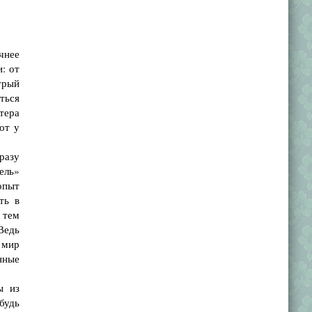
чнее
: от
трый
ться
стера
от у
разу
ель»
опыт
ть в
 тем
Ведь
 мир
нные
ы из
будь