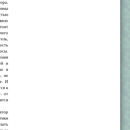
тора,
бины
стью
вяло
тоит
 чего
тель,
ость
осы.
ения
ей и
ко в
, не
е. И
тся к
- от
ится
втор
гики
лать