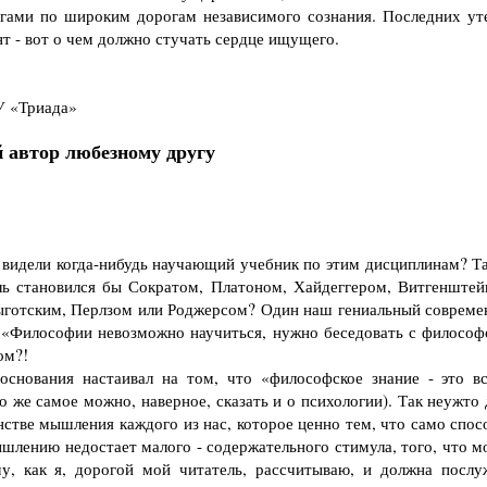
огами по широким дорогам независимого сознания. Последних ут
нт - вот о чем должно стучать сердце ищущего.
 «Триада»
 автор любезному другу
дели когда-нибудь научающий учебник по этим дисциплинам? Т
ель становился бы Сократом, Платоном, Хайдеггером, Витгенштей
Выготским, Перлзом или Роджерсом? Один наш гениальный совреме
: «Философии невозможно научиться, нужно беседовать с философ
ом?!
ования настаивал на том, что «философское знание - это вс
 же самое можно, наверное, сказать и о психологии). Так неужто 
нстве мышления каждого из нас, которое ценно тем, что само спос
шлению недостает малого - содержательного стимула, того, что м
у, как я, дорогой мой читатель, рассчитываю, и должна послу