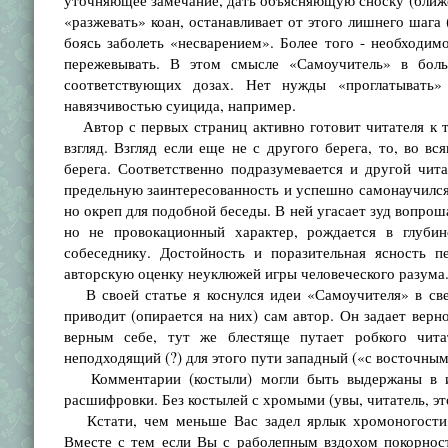
уточняющее замечание, дать объясняющую сноску (ближе п
«разжевать» коан, останавливает от этого лишнего шага 
боясь заболеть «несварением». Более того - необходимо
пережевывать. В этом смысле «Самоучитель» в бол
соответствующих дозах. Нет нужды «проглатывать» 
навязчивостью суицида, например.
Автор с первых страниц активно готовит читателя к тре
взгляд. Взгляд если еще не с другого берега, то, во вс
берега. Соответственно подразумевается и другой чита
предельную заинтересованность и успешно самонаучился. 
но окреп для подобной беседы. В ней угасает зуд вопрош
но не провокационный характер, рождается в глубин
собеседнику. Достойность и поразительная ясность 
авторскую оценку неуклюжей игры человеческого разума. 
В своей статье я коснулся идеи «Самоучителя» в свет
приводит (опирается на них) сам автор. Он задает верн
верным себе, тут же блестяще путает робкого чит
неподходящий (?) для этого пути западный («с восточным
Комментарии (костыли) могли быть выдержаны в ины
расшифровки. Без костылей с хромыми (увы, читатель, эт
Кстати, чем меньше Вас задел ярлык хромоногости, 
Вместе с тем если Вы с раболепным вздохом покорност