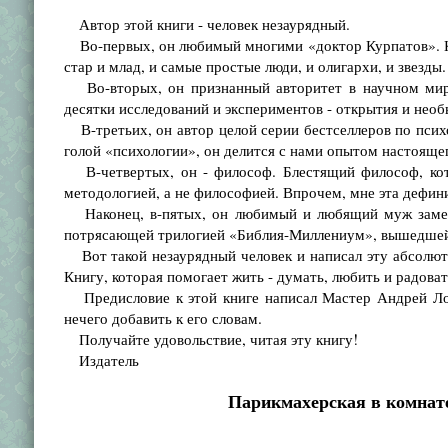
Автор этой книги - человек незаурядный.
Во-первых, он любимый многими «доктор Курпатов». К 
стар и млад, и самые простые люди, и олигархи, и звезды
Во-вторых, он признанный авторитет в научном мире.
десятки исследований и экспериментов - открытия и необ
В-третьих, он автор целой серии бестселлеров по психо
голой «психологии», он делится с нами опытом настоящег
В-четвертых, он - философ. Блестящий философ, кото
методологией, а не философией. Впрочем, мне эта дефин
Наконец, в-пятых, он любимый и любящий муж замеча
потрясающей трилогией «Библия-Миллениум», вышедшей 
Вот такой незаурядный человек и написал эту абсолют
Книгу, которая помогает жить - думать, любить и радоват
Предисловие к этой книге написал Мастер Андрей Логи
нечего добавить к его словам.
Получайте удовольствие, читая эту книгу!
Издатель
Парикмахерская в комнате