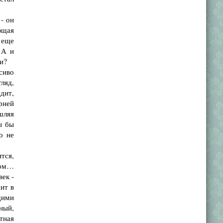
- он
ющая
 еще
 А и
и?
сиво
ляд,
дит,
рней
ышляя
ы бы
о не
тся,
том…
ек -
рит в
щими
ный,
тная