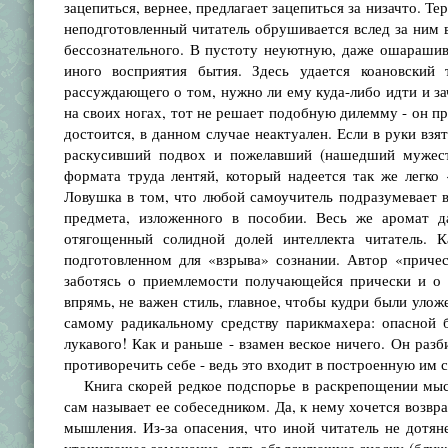
зацепиться, вернее, предлагает зацепиться за низачто. Те
неподготовленный читатель обрушивается вслед за ним в
бессознательного. В пустоту неуютную, даже ошараши
иного восприятия бытия. Здесь удается коановский 
рассуждающего о том, нужно ли ему куда-либо идти и за
на своих ногах, тот не решает подобную дилемму - он про
достоится, в данном случае неактуален. Если в руки взя
раскусивший подвох и пожелавший (нашедший мужеств
формата труда лентяй, который надеется так же легко
Ловушка в том, что любой самоучитель подразумевает в
предмета, изложенного в пособии. Весь же аромат 
отягощенный солидной долей интеллекта читатель. К
подготовленном для «взрыва» сознании. Автор «приче
заботясь о приемлемости получающейся прически и о 
впрямь, не важен стиль, главное, чтобы кудри были улож
самому радикальному средству парикмахера: опасной б
лукавого! Как и раньше - взамен веское ничего. Он раз
противоречить себе - ведь это входит в построенную им 
Книга скорей редкое подспорье в раскрепощении мысл
сам называет ее собеседником. Да, к нему хочется возв
мышления. Из-за опасения, что иной читатель не дотян