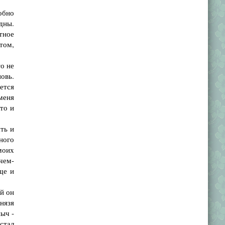
обно
дны.
тное
том,
то не
овь.
ется
меня
это и
ть и
нного
моих
чем-
ще и
й он
нязя
ныч -
стал