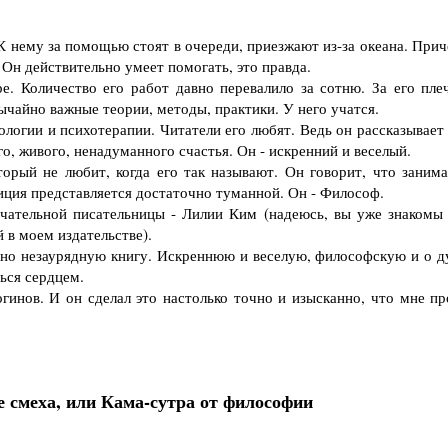
нему за помощью стоят в очереди, приезжают из-за океана. Прич
. Он действительно умеет помогать, это правда.
 Количество его работ давно перевалило за сотню. За его пле
ычайно важные теории, методы, практики. У него учатся.
логии и психотерапии. Читатели его любят. Ведь он рассказывает 
о, живого, ненадуманного счастья. Он - искренний и веселый.
рый не любит, когда его так называют. Он говорит, что занима
иция представляется достаточно туманной. Он - Философ.
тельной писательницы - Лилии Ким (надеюсь, вы уже знакомы 
в моем издательстве).
но незаурядную книгу. Искреннюю и веселую, философскую и о д
ься сердцем.
нов. И он сделал это настолько точно и изысканно, что мне пр
 смеха, или Кама-сутра от философии