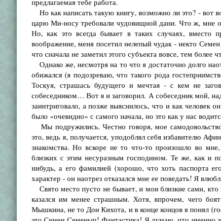
предлагаемая тебе работа.
Но как написать такую книгу, возможно ли это? - вот во
царю Ми-носу требовали чудовищной дани. Что ж, мне о
Но, как это всегда бывает в таких случаях, вместо 
воображение, меня посетил нелепый чудак - некто Семен
что сначала не заметил этого субъекта вовсе, тем более ч
Однако же, несмотря на то что я достаточно долго наотр
обижался (я подозреваю, что такого рода гостеприимств
Тоскуя, страшась будущего и мечтая - с кем не заго
собеседником… Вот я и заговорил. А собеседник мой, над
заинтриговало, а позже выяснилось, что и как человек о
было «очевидно» с самого начала, но это как у нас водитс
Мы подружились. Честно говоря, мое самодовольство 
это, ведь я, получается, уподоблял себя избавителю Афин
знакомства. Но вскоре не то что-то произошло во мн
близких с этим несуразным господином. Те же, как и п
нибудь, а его фамилией (хорошо, что хоть паспорта ег
характер - он наотрез отказался мне ее поведать! Я влюбл
Свято место пусто не бывает, и мои близкие сами, кто в
казался им менее страшным. Хотя, впрочем, чего боя
Мышкина, не то Дон Кихота, и в конце концов я понял (г
это Семен Семеныч! Фантастика! Я думаю, что именно это