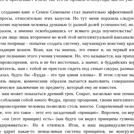
зданию книг о Семен Семеныче стал значительно эффективней 
опросы, относительно этих казусов. Но тут меня поразила следу
логию научения человека думанью (с разной долей успешности), но
бразом, а именно освободившись от всякого рода поучительства!
я сам лицо лишь вторичное во всей этой интеллектуальной вакханали
м поприще - попытке создать систему, научающую воистину кра
адиция коанов. Коан, как ты знаешь, это емкое и, на первый взг
е познанию этого учения учеником. Но, что называется, как прихо
ровоззрения, хоть и не без восточных, а значит, и буддийских ко
 читатель, нам с тобой не пристало сидеть под сенью сакуры, разм
казал, будто бы «Будда - это три цзиня хлопка». В этом случае м
грязь лицом, комическим образом пытается выполнить совершенн
тическое заключение по предмету, который ему не известен.
ам может показаться древний грек. Сократ, насколько мне помни
на, соблазняя собой юного Федра, прошу прощения, своим интеллек
ировоззрение человека позволяло столь многое. Современный челов
е, что это такое - этот его загадочный «принцип». Впрочем, он ве
аз «он (этот принцип) есть» (как будто он видел принципы гуляю
идерживаться». Но я отвлекся. Итак, в наш индивидуалистич
о царит какая-то немыслимая система принципов, не конгруэн