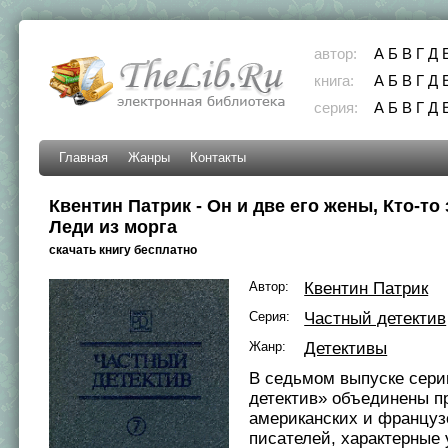
автор:
А
Б
В
Г
Д
книга:
А
Б
В
Г
Д
серия:
А
Б
В
Г
Д
Главная
Жанры
Контакты
Квентин Патрик - Он и две его жены, Кто-то
Леди из морга
скачать книгу бесплатно
Автор:
Квентин Патрик
Серия:
Частный детектив
Жанр:
Детективы
В седьмом выпуске сери
детектив» объединены п
американских и француз
писателей, характерные