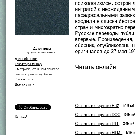
психологизмом, острой 
интригой с неожиданны
парадоксальными развя
входили в списки бестс
стран и многократно пер
Русские переводы публи
впервые. Произведения,
сборник, опубликованы н
Детективы
оригиналов до 27 мая 197
другие книги жанра:
Дальний поиск
Токатта ре минор
Читать онлайн
Смотрите, кто к нам приехал !
Голый король шоу-бизнеса
Кто как смог
Все книги »
Скачать в формате FB2
- 519 кб
Скачать в формате DOC
- 345 к
Класс!
Скачать в формате RTF
- 345 кб
Скачать в формате HTML
- 516 