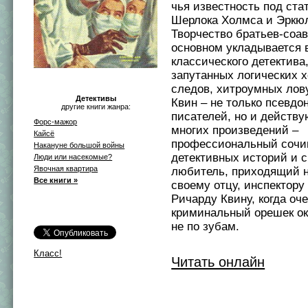
чья известность под ста
Шерлока Холмса и Эркюл
Творчество братьев-соав
основном укладывается 
классического детектива,
запутанных логических 
следов, хитроумных лов
Детективы
Квин – не только псевдо
другие книги жанра:
писателей, но и действ
Форс-мажор
многих произведений –
Кайсё
профессиональный сочи
Накануне большой войны
детективных историй и 
Люди или насекомые?
Явочная квартира
любитель, приходящий 
Все книги »
своему отцу, инспектору
Ричарду Квину, когда оч
криминальный орешек ок
не по зубам.
Класс!
Читать онлайн