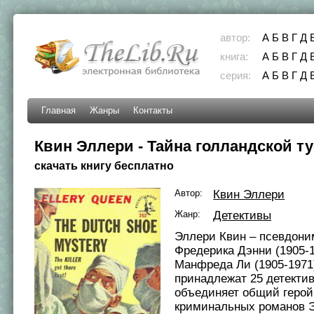
автор:
А
Б
В
Г
Д
книга:
А
Б
В
Г
Д
серия:
А
Б
В
Г
Д
Главная
Жанры
Контакты
Квин Эллери - Тайна голландской т
скачать книгу бесплатно
Автор:
Квин Эллери
Жанр:
Детективы
Эллери Квин – псевдоним
Фредерика Дэнни (1905-1
Манфреда Ли (1905-1971)
принадлежат 25 детектив
объединяет общий герой
криминальных романов Э