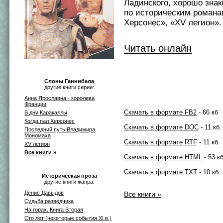
Ладинского, хорошо зна
по историческим романа
Херсонес», «XV легион».
Читать онлайн
Слоны Ганнибала
другие книги серии:
Анна Ярославна - королева
Франции
Скачать в формате FB2
- 66 кб
В дни Каракаллы
Когда пал Херсонес
Скачать в формате DOC
- 11 кб
Последний путь Владимира
Мономаха
Скачать в формате RTF
- 11 кб
XV легион
Все книги »
Скачать в формате HTML
- 53 к
Скачать в формате TXT
- 10 кб
Историческая проза
другие книги жанра:
Денис Давыдов
Все книги »
Судьба разведчика
На горах. Книга Вторая
Сто лет (некоторые события XI в.)