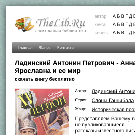
автор:
А
Б
В
Г
Д
книга:
А
Б
В
Г
Д
серия:
А
Б
В
Г
Д
Главная
Жанры
Контакты
Ладинский Антонин Петрович - Анн
Ярославна и ее мир
скачать книгу бесплатно
Автор:
Ладинский Антон
Серия:
Слоны Ганнибала
Жанр:
Историческая про
Представляем Вашему в
не публиковавшиеся
рассказы известного пис