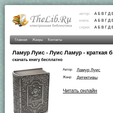
автор:
А
Б
В
Г
Д
книга:
А
Б
В
Г
Д
серия:
А
Б
В
Г
Д
Главная
Жанры
Контакты
Ламур Луис - Луис Ламур - краткая 
скачать книгу бесплатно
Автор:
Ламур Луис
Жанр:
Детективы
Читать онлайн