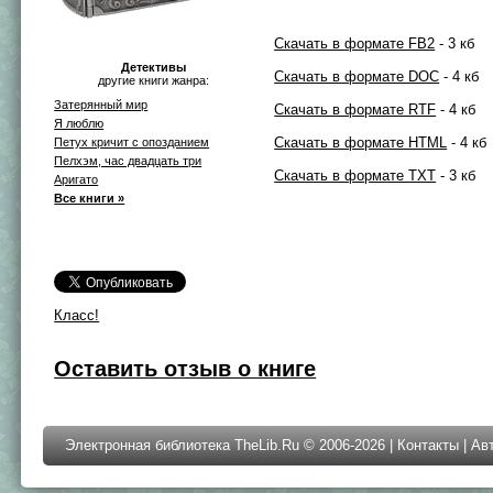
Скачать в формате FB2
- 3 кб
Детективы
Скачать в формате DOC
- 4 кб
другие книги жанра:
Затерянный мир
Скачать в формате RTF
- 4 кб
Я люблю
Скачать в формате HTML
- 4 кб
Петух кричит с опозданием
Пелхэм, час двадцать три
Скачать в формате TXT
- 3 кб
Аригато
Все книги »
Класс!
Оставить отзыв о книге
Электронная библиотека TheLib.Ru © 2006-2026 |
Контакты
|
Ав