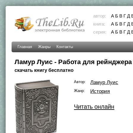
автор:
А
Б
В
Г
Д
книга:
А
Б
В
Г
Д
серия:
А
Б
В
Г
Д
Главная
Жанры
Контакты
Ламур Луис - Работа для рейнджера
скачать книгу бесплатно
Автор:
Ламур Луис
Жанр:
История
Читать онлайн