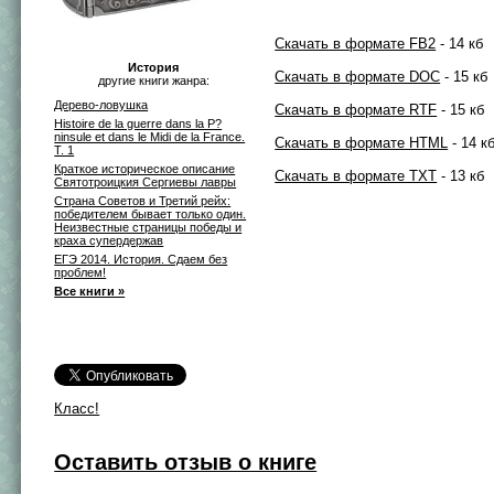
Скачать в формате FB2
- 14 кб
История
Скачать в формате DOC
- 15 кб
другие книги жанра:
Дерево-ловушка
Скачать в формате RTF
- 15 кб
Histoire de la guerre dans la P?
ninsule et dans le Midi de la France.
Скачать в формате HTML
- 14 к
T. 1
Краткое историческое описание
Скачать в формате TXT
- 13 кб
Святотроицкия Сергиевы лавры
Страна Советов и Третий рейх:
победителем бывает только один.
Неизвестные страницы победы и
краха супердержав
ЕГЭ 2014. История. Сдаем без
проблем!
Все книги »
Класс!
Оставить отзыв о книге