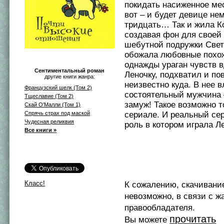
покидать насиженное мес
вот – и будет девице нем
тридцать… Так и жила К
создавая фон для своей 
шебутной подружки Свет
обожала любовные похо
однажды ураган чувств в
Сентиментальный роман
Леночку, подхватил и по
другие книги жанра:
неизвестно куда. В нее 
Французский шелк (Том 2)
состоятельный мужчина 
Тщеславие (Том 2)
замуж! Такое возможно т
Скай О'Малли (Том 1)
сериале. И реальный се
Спрячь страх под маской
Чудесная реликвия
роль в котором играла Л
Все книги »
Класс!
К сожалению, скачивани
невозможно, в связи с ж
правообладателя.
прочитать
Вы можете