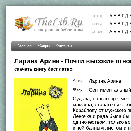
автор:
А
Б
В
Г
Д
книга:
А
Б
В
Г
Д
серия:
А
Б
В
Г
Д
Главная
Жанры
Контакты
Ларина Арина - Почти высокие отн
скачать книгу бесплатно
Автор:
Ларина Арина
Жанр:
Сентиментальный
Судьба, словно чрезмер
мамаша, старательно об
Кораблеву от мужского 
Леночка и рада была бы
одиночеством, только во
к ней банным листом и 