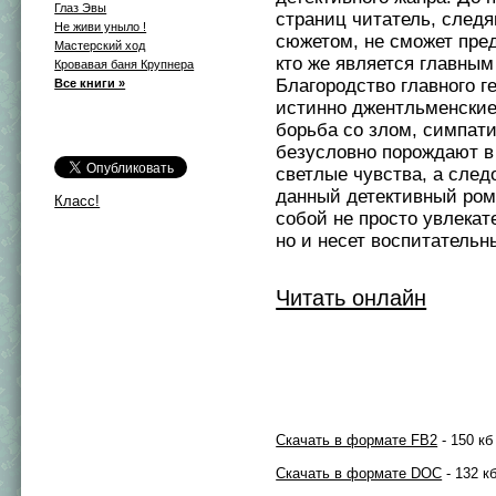
Глаз Эвы
страниц читатель, след
Не живи уныло !
сюжетом, не сможет пр
Мастерский ход
кто же является главным
Кровавая баня Крупнера
Благородство главного ге
Все книги »
истинно джентльменские 
борьба со злом, симпат
безусловно порождают в
светлые чувства, а след
данный детективный ром
Класс!
собой не просто увлекат
но и несет воспитательн
Читать онлайн
Скачать в формате FB2
- 150 кб
Скачать в формате DOC
- 132 к