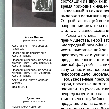
состоящий из двух книг,
время приходит к нашем
Написанный в начале век
выдержал испытание вр
Острый, держащий все в
напряжении читателя сю
стиль, а главное создан
— Арсена Люпэна — вот 
Арсен Люпен
преимущества. Герой эт
другие книги серии:
благородный разбойник,
Арсен Люпен — благородный
грабитель
честь, выступающий за
Необычайные приключения
преследуемых и унижен
Арсена Люпена
представленные части р
Последние похождения Арсена
Люпэна. Часть I: Двойная жизнь
единой фабулой — в них
Арсена Люпэна
запутанное и полное ра
Последние похождения Арсена
Люпэна. Часть II: Три убийства
поворотов дело Кессельб
Арсена Люпэна
Необыкновенные преобра
Арсен Люпен против Херлока
Шолмса
героя, предстающего то
Все книги »
полиции, то русским кня
непредсказуемые ходы, 
таинственного убийцы —
Детективы
другие книги жанра:
представлено на самом
«Маленькое» убийство
детективного жанра. До 