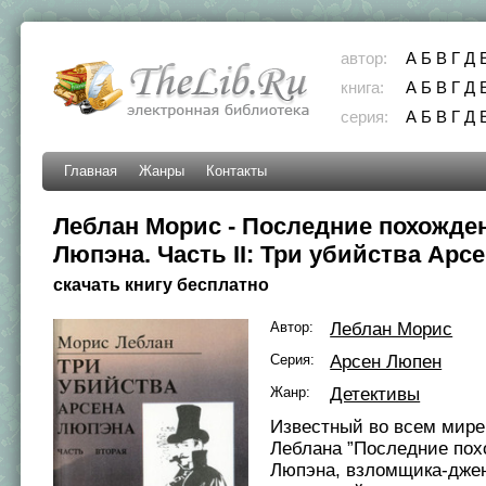
автор:
А
Б
В
Г
Д
книга:
А
Б
В
Г
Д
серия:
А
Б
В
Г
Д
Главная
Жанры
Контакты
Леблан Морис - Последние похожде
Люпэна. Часть II: Три убийства Арс
скачать книгу бесплатно
Автор:
Леблан Морис
Серия:
Арсен Люпен
Жанр:
Детективы
Известный во всем мире
Леблана ”Последние пох
Люпэна, взломщика-джен