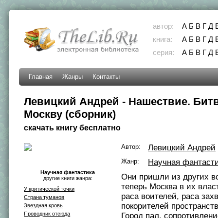
автор:
А
Б
В
Г
Д
книга:
А
Б
В
Г
Д
серия:
А
Б
В
Г
Д
Главная
Жанры
Контакты
Левицкий Андрей - Нашествие. Битв
Москву (сборник)
скачать книгу бесплатно
Автор:
Левицкий Андрей
Жанр:
Научная фантаст
Научная фантастика
Они пришли из других в
другие книги жанра:
теперь Москва в их влас
У критической точки
раса воителей, раса зах
Страна туманов
покорителей пространств
Звездная кровь
Проводник отсюда
Город пал, сопротивлени