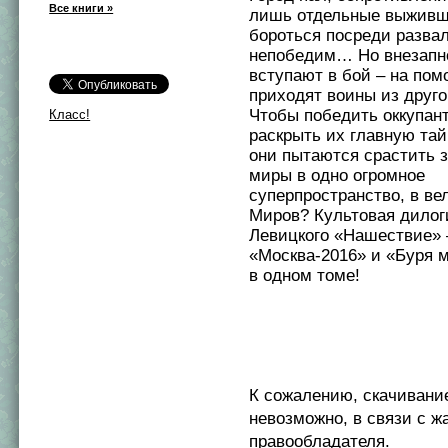
Все книги »
лишь отдельные выживш
бороться посреди развал
непобедим… Но внезапн
вступают в бой – на по
приходят воины из друго
Чтобы победить оккупант
Класс!
раскрыть их главную тай
они пытаются срастить 
миры в одно огромное
суперпространство, в ве
Миров? Культовая дилог
Левицкого «Нашествие» 
«Москва-2016» и «Буря 
в одном томе!
К сожалению, скачивани
невозможно, в связи с ж
правообладателя.