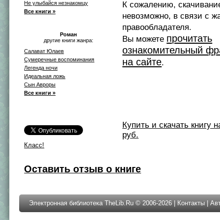
Не улыбайся незнакомцу
К сожалению, скачивани
Все книги »
невозможно, в связи с ж
правообладателя.
Роман
прочитать
Вы можете
другие книги жанра:
ознакомительный фр
Салават Юлаев
Сумеречные воспоминания
на сайте
.
Легенда ночи
Идеальная ложь
Сын Авроры
Все книги »
Купить и скачать книгу на 
руб.
Класс!
Оставить отзыв о книге
Электронная библиотека TheLib.Ru © 2006-2026 |
Контакты
|
Ав