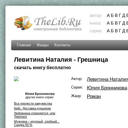
автор:
А
Б
В
Г
Д
книга:
А
Б
В
Г
Д
серия:
А
Б
В
Г
Д
Главная
Жанры
Контакты
Левитина Наталия - Грешница
скачать книгу бесплатно
Автор:
Левитина Натали
Серия:
Юлия Бронникова
Юлия Бронникова
Жанр:
Роман
другие книги серии:
Все прелести замужества
Кейс. Доставка курьером
Любовница отменяется, или
Тренчкот
Мужчина – крупный, злобный...
Скидка 50 %