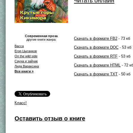
Читать онлайн
Современная проза
Скачать в формате FB2
- 73 кб
другие книги жанра:
Васса
Скачать в формате DOC
- 53 кб
Егор Цыганков
Скачать в формате RTF
- 53 кб
On the wild side
Сауна и зайчик
Скачать в формате HTML
- 72 к
Лида Вараксина
Все книги »
Скачать в формате TXT
- 50 кб
Класс!
Оставить отзыв о книге