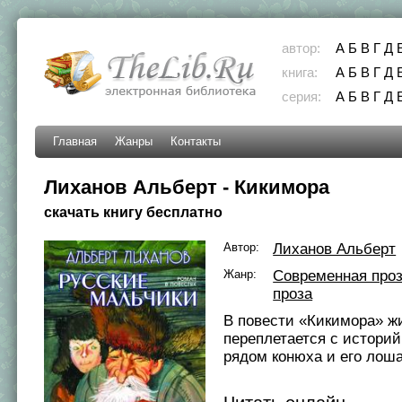
автор:
А
Б
В
Г
Д
книга:
А
Б
В
Г
Д
серия:
А
Б
В
Г
Д
Главная
Жанры
Контакты
Лиханов Альберт - Кикимора
скачать книгу бесплатно
Автор:
Лиханов Альберт
Жанр:
Современная про
проза
В повести «Кикимора» ж
переплетается с истори
рядом конюха и его лош