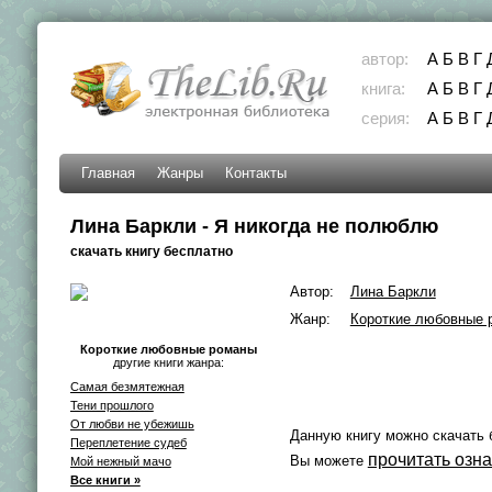
автор:
А
Б
В
Г
книга:
А
Б
В
Г
серия:
А
Б
В
Г
Главная
Жанры
Контакты
Лина Баркли - Я никогда не полюблю
скачать книгу бесплатно
Автор:
Лина Баркли
Жанр:
Короткие любовные 
Короткие любовные романы
другие книги жанра:
Самая безмятежная
Тени прошлого
От любви не убежишь
Данную книгу можно скачать 
Переплетение судеб
прочитать озн
Вы можете
Мой нежный мачо
Все книги »