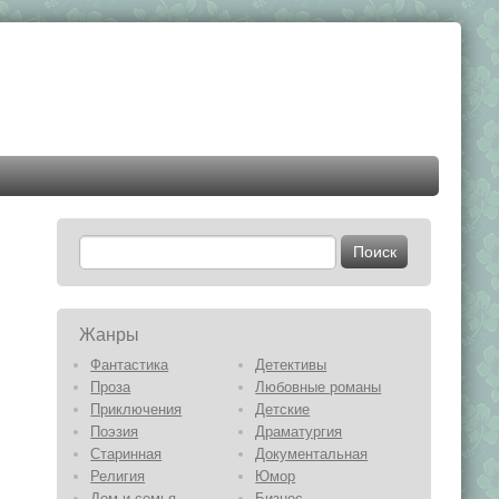
Жанры
Фантастика
Детективы
Проза
Любовные романы
Приключения
Детские
Поэзия
Драматургия
Старинная
Документальная
Религия
Юмор
Дом и семья
Бизнес