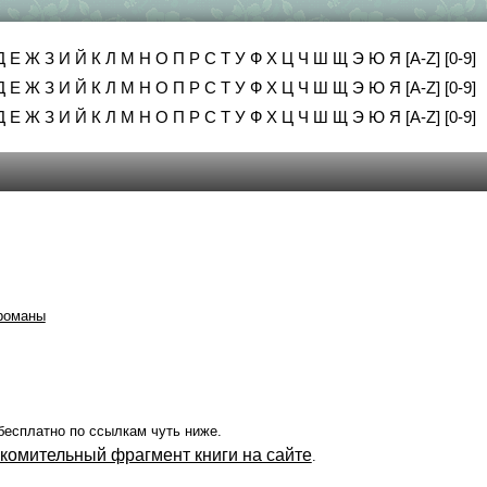
Д
Е
Ж
З
И
Й
К
Л
М
Н
О
П
Р
С
Т
У
Ф
Х
Ц
Ч
Ш
Щ
Э
Ю
Я
[A-Z]
[0-9]
Д
Е
Ж
З
И
Й
К
Л
М
Н
О
П
Р
С
Т
У
Ф
Х
Ц
Ч
Ш
Щ
Э
Ю
Я
[A-Z]
[0-9]
Д
Е
Ж
З
И
Й
К
Л
М
Н
О
П
Р
С
Т
У
Ф
Х
Ц
Ч
Ш
Щ
Э
Ю
Я
[A-Z]
[0-9]
романы
бесплатно по ссылкам чуть ниже.
акомительный фрагмент книги на сайте
.