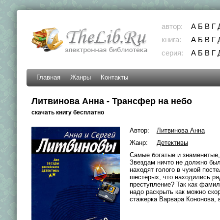
автор:
А
Б
В
Г
книга:
А
Б
В
Г
серия:
А
Б
В
Г
Главная
Жанры
Контакты
Литвинова Анна - Трансфер на небо
скачать книгу бесплатно
Автор:
Литвинова Анна
Жанр:
Детективы
Самые богатые и знаменитые,
Звездам ничто не должно был
находят голого в чужой пост
шестерых, что находились ря
преступление? Так как фамил
надо раскрыть как можно ско
стажерка Варвара Кононова, 