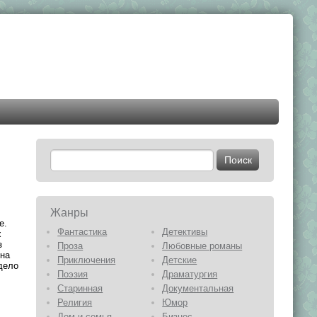
Жанры
е.
Фантастика
Детективы
х
з
Проза
Любовные романы
 на
Приключения
Детские
дело
Поэзия
Драматургия
Старинная
Документальная
Религия
Юмор
Дом и семья
Бизнес