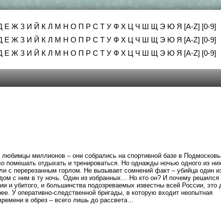
Д
Е
Ж
З
И
Й
К
Л
М
Н
О
П
Р
С
Т
У
Ф
Х
Ц
Ч
Ш
Щ
Э
Ю
Я
[A-Z]
[0-9]
Д
Е
Ж
З
И
Й
К
Л
М
Н
О
П
Р
С
Т
У
Ф
Х
Ц
Ч
Ш
Щ
Э
Ю
Я
[A-Z]
[0-9]
Д
Е
Ж
З
И
Й
К
Л
М
Н
О
П
Р
С
Т
У
Ф
Х
Ц
Ч
Ш
Щ
Э
Ю
Я
[A-Z]
[0-9]
 любимцы миллионов – они собрались на спортивной базе в Подмосковь
о помешать отдыхать и тренироваться. Но однажды ночью одного из ни
ели с перерезанным горлом. Не вызывает сомнений факт – убийца один и
дом с ним в ту ночь. Один из избранных… Но кто он? И почему решился
ии и убитого, и большинства подозреваемых известны всей России, это 
рее. У оперативно-следственной бригады, в которую входит неопытная
времени в обрез – всего лишь до рассвета…