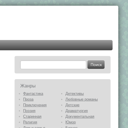
Жанры
Фантастика
Детективы
Проза
Любовные романы
Приключения
Детские
Поэзия
Драматургия
Старинная
Документальная
Религия
Юмор
Дом и семья
Бизнес