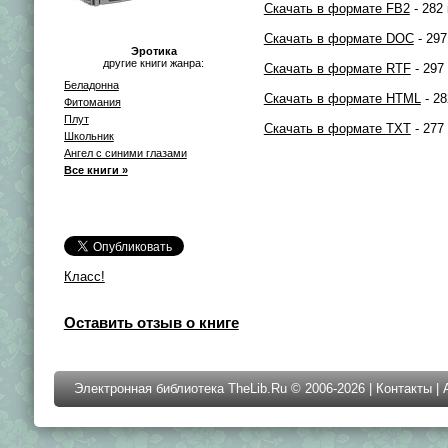
Скачать в формате FB2
- 282 
Скачать в формате DOC
- 297
Эротика
другие книги жанра:
Скачать в формате RTF
- 297
Беладонна
Скачать в формате HTML
- 28
Фитомания
Плут
Скачать в формате TXT
- 277
Школьник
Ангел с синими глазами
Все книги »
Класс!
Оставить отзыв о книге
Электронная библиотека TheLib.Ru © 2006-2026 |
Контакты
|