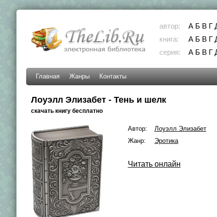
автор:
А
Б
В
Г
книга:
А
Б
В
Г
серия:
А
Б
В
Г
Главная
Жанры
Контакты
Лоуэлл Элизабет - Тень и шелк
скачать книгу бесплатно
Автор:
Лоуэлл Элизабет
Жанр:
Эротика
Читать онлайн