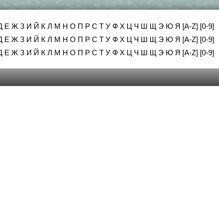
Д
Е
Ж
З
И
Й
К
Л
М
Н
О
П
Р
С
Т
У
Ф
Х
Ц
Ч
Ш
Щ
Э
Ю
Я
[A-Z]
[0-9]
Д
Е
Ж
З
И
Й
К
Л
М
Н
О
П
Р
С
Т
У
Ф
Х
Ц
Ч
Ш
Щ
Э
Ю
Я
[A-Z]
[0-9]
Д
Е
Ж
З
И
Й
К
Л
М
Н
О
П
Р
С
Т
У
Ф
Х
Ц
Ч
Ш
Щ
Э
Ю
Я
[A-Z]
[0-9]