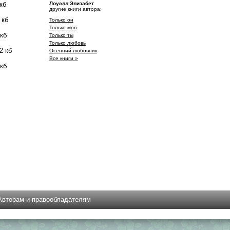
кб
Лоуэлл Элизабет
другие книги автора:
 кб
Только он
Только моя
 кб
Только ты
Только любовь
2 кб
Осенний любовник
Все книги »
 кб
Авторам и правообладателям