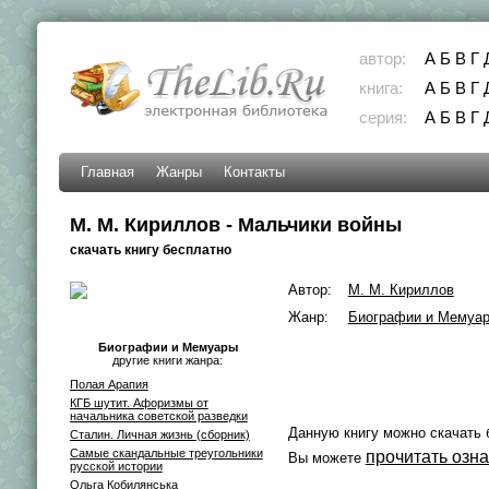
автор:
А
Б
В
Г
книга:
А
Б
В
Г
серия:
А
Б
В
Г
Главная
Жанры
Контакты
М. М. Кириллов - Мальчики войны
скачать книгу бесплатно
Автор:
М. М. Кириллов
Жанр:
Биографии и Мемуа
Биографии и Мемуары
другие книги жанра:
Полая Арапия
КГБ шутит. Афоризмы от
начальника советской разведки
Данную книгу можно скачать 
Сталин. Личная жизнь (сборник)
Самые скандальные треугольники
прочитать озн
Вы можете
русской истории
Ольга Кобилянська