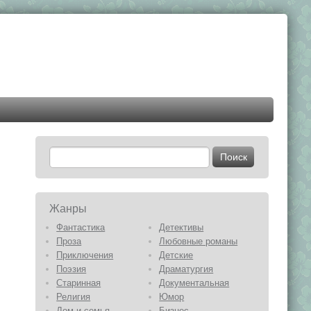
Жанры
Фантастика
Детективы
Проза
Любовные романы
Приключения
Детские
Поэзия
Драматургия
Старинная
Документальная
Религия
Юмор
Дом и семья
Бизнес