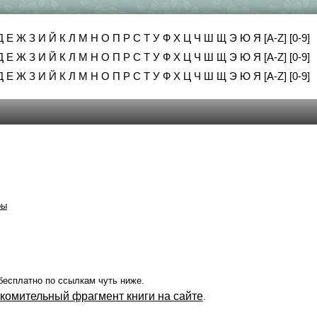
Д
Е
Ж
З
И
Й
К
Л
М
Н
О
П
Р
С
Т
У
Ф
Х
Ц
Ч
Ш
Щ
Э
Ю
Я
[A-Z]
[0-9]
Д
Е
Ж
З
И
Й
К
Л
М
Н
О
П
Р
С
Т
У
Ф
Х
Ц
Ч
Ш
Щ
Э
Ю
Я
[A-Z]
[0-9]
Д
Е
Ж
З
И
Й
К
Л
М
Н
О
П
Р
С
Т
У
Ф
Х
Ц
Ч
Ш
Щ
Э
Ю
Я
[A-Z]
[0-9]
ры
бесплатно по ссылкам чуть ниже.
акомительный фрагмент книги на сайте
.