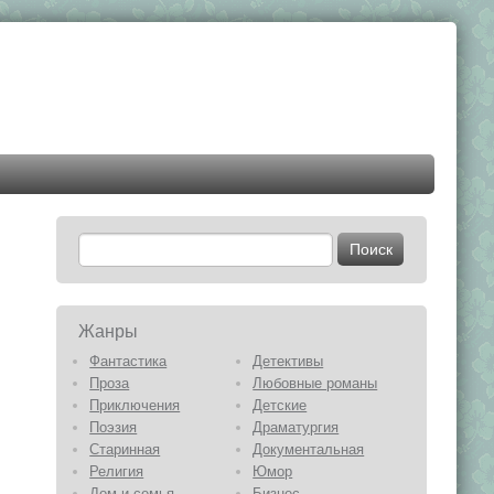
Жанры
Фантастика
Детективы
Проза
Любовные романы
Приключения
Детские
Поэзия
Драматургия
Старинная
Документальная
Религия
Юмор
Дом и семья
Бизнес