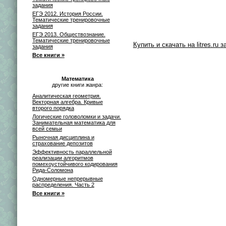
задания
ЕГЭ 2012. История России.
Тематические тренировочные
задания
ЕГЭ 2013. Обществознание.
Тематические тренировочные
Купить и скачать на litres.ru з
задания
Все книги »
Математика
другие книги жанра:
Аналитическая геометрия.
Векторная алгебра. Кривые
второго порядка
Логические головоломки и задачи.
Занимательная математика для
всей семьи
Рыночная дисциплина и
страхование депозитов
Эффективность параллельной
реализации алгоритмов
помехоустойчивого кодирования
Рида-Соломона
Одномерные непрерывные
распределения. Часть 2
Все книги »