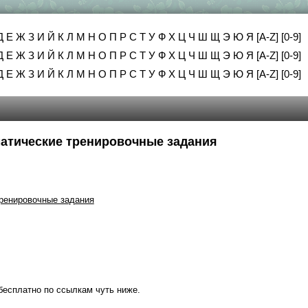
Д
Е
Ж
З
И
Й
К
Л
М
Н
О
П
Р
С
Т
У
Ф
Х
Ц
Ч
Ш
Щ
Э
Ю
Я
[A-Z]
[0-9]
Д
Е
Ж
З
И
Й
К
Л
М
Н
О
П
Р
С
Т
У
Ф
Х
Ц
Ч
Ш
Щ
Э
Ю
Я
[A-Z]
[0-9]
Д
Е
Ж
З
И
Й
К
Л
М
Н
О
П
Р
С
Т
У
Ф
Х
Ц
Ч
Ш
Щ
Э
Ю
Я
[A-Z]
[0-9]
ематические тренировочные задания
тренировочные задания
бесплатно по ссылкам чуть ниже.