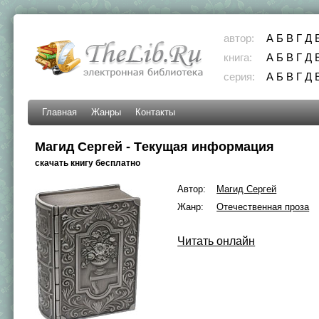
автор:
А
Б
В
Г
Д
книга:
А
Б
В
Г
Д
серия:
А
Б
В
Г
Д
Главная
Жанры
Контакты
Магид Сергей - Тeкущaя инфoрмaция
скачать книгу бесплатно
Автор:
Магид Сергей
Жанр:
Отечественная проза
Читать онлайн