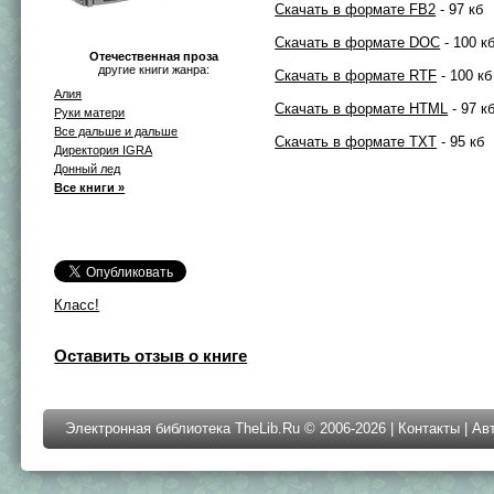
Скачать в формате FB2
- 97 кб
Скачать в формате DOC
- 100 к
Отечественная проза
другие книги жанра:
Скачать в формате RTF
- 100 кб
Алия
Скачать в формате HTML
- 97 к
Руки матери
Все дальше и дальше
Скачать в формате TXT
- 95 кб
Директория IGRA
Донный лед
Все книги »
Класс!
Оставить отзыв о книге
Электронная библиотека TheLib.Ru © 2006-2026 |
Контакты
|
Ав