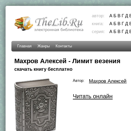
автор:
А
Б
В
Г
Д
книга:
А
Б
В
Г
Д
серия:
А
Б
В
Г
Д
Главная
Жанры
Контакты
Махров Алексей - Лимит везения
скачать книгу бесплатно
Автор:
Махров Алексей
Читать онлайн