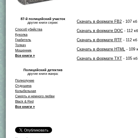
87-й полицейский участок
Скачать в формате FB2
- 107 кб
другие книги серии:
Способ убийства
Скачать в формате DOC
- 112 к
Куколка
Скачать в формате RTF
- 112 кб
Грабитель
Толкач
Скачать в формате HTML
- 109 
Мошенник
Все книги »
Скачать в формате TXT
- 105 кб
Полицейский детектив
другие книги жанра:
Полнолуние
Отдушина
Колыбельная
Смерть и немного любви
Black & Red
Все книги »