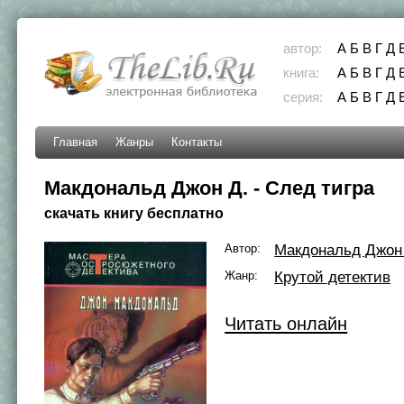
автор:
А
Б
В
Г
Д
книга:
А
Б
В
Г
Д
серия:
А
Б
В
Г
Д
Главная
Жанры
Контакты
Макдональд Джон Д. - След тигра
скачать книгу бесплатно
Автор:
Макдональд Джон
Жанр:
Крутой детектив
Читать онлайн