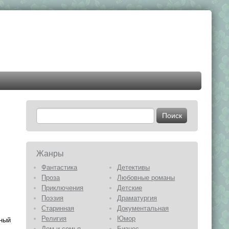
Жанры
Фантастика
Детективы
Проза
Любовные романы
Приключения
Детские
Поэзия
Драматургия
Старинная
Документальная
Религия
Юмор
сный
Дом и семья
Бизнес