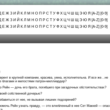
Д
Е
Ж
З
И
Й
К
Л
М
Н
О
П
Р
С
Т
У
Ф
Х
Ц
Ч
Ш
Щ
Э
Ю
Я
[A-Z]
[0-9]
Д
Е
Ж
З
И
Й
К
Л
М
Н
О
П
Р
С
Т
У
Ф
Х
Ц
Ч
Ш
Щ
Э
Ю
Я
[A-Z]
[0-9]
Д
Е
Ж
З
И
Й
К
Л
М
Н
О
П
Р
С
Т
У
Ф
Х
Ц
Ч
Ш
Щ
Э
Ю
Я
[A-Z]
[0-9]
ы
ерент в крупной компании, красива, умна, исполнительна. И все же…не
е благами и милостями патрон-миллиардер?
о Рейн — дочь его брата, погибшего при загадочных обстоятельствах?
своей собственной дочерью?
избавиться от нее, не вызывая лишних подозрений?
помочь Рейн узнать правду, — это влюбленный в нее Сет Маккей — опа
са.