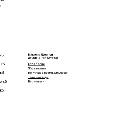
!
кб
Маккена Шеннон
другие книги автора:
 кб
Стоя в тени
Жаркая ночь
 кб
Не лучшее время для любви
Твой навсегда
5 кб
Все книги »
 кб