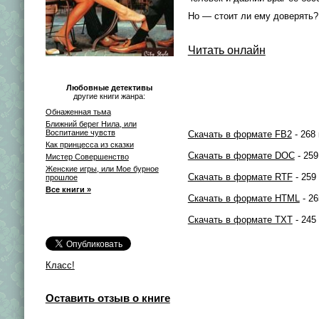
Но — стоит ли ему доверять?
Читать онлайн
Любовные детективы
другие книги жанра:
Обнаженная тьма
Ближний берег Нила, или
Воспитание чувств
Скачать в формате FB2
- 268 
Как принцесса из сказки
Скачать в формате DOC
- 259
Мистер Совершенство
Женские игры, или Мое бурное
Скачать в формате RTF
- 259
прошлое
Все книги »
Скачать в формате HTML
- 26
Скачать в формате TXT
- 245
Класс!
Оставить отзыв о книге