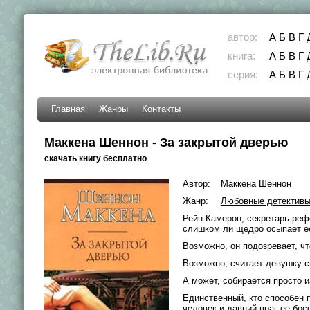
автор:
А
Б
В
Г
книга:
А
Б
В
Г
серия:
А
Б
В
Г
Главная
Жанры
Контакты
Маккена Шеннон - За закрытой дверью
скачать книгу бесплатно
Автор:
Маккена Шеннон
Жанр:
Любовные детектив
Рейн Камерон, секретарь-реф
слишком ли щедро осыпает е
Возможно, он подозревает, чт
Возможно, считает девушку 
А может, собирается просто 
Единственный, кто способен 
человек и давний враг ее бос