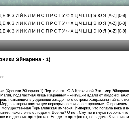
Д
Е
Ж
З
И
Й
К
Л
М
Н
О
П
Р
С
Т
У
Ф
Х
Ц
Ч
Ш
Щ
Э
Ю
Я
[A-Z]
[0-9]
Д
Е
Ж
З
И
Й
К
Л
М
Н
О
П
Р
С
Т
У
Ф
Х
Ц
Ч
Ш
Щ
Э
Ю
Я
[A-Z]
[0-9]
Д
Е
Ж
З
И
Й
К
Л
М
Н
О
П
Р
С
Т
У
Ф
Х
Ц
Ч
Ш
Щ
Э
Ю
Я
[A-Z]
[0-9]
оники Эйнарина - 1)
Энн
и (Хроники Эйнарина-1) Пер. с англ. Ю.А.Кряклиной Это - мир Эйнарина
. Магия, подвластная лишь избранным - живущим вдали от людских забо
ров, познающих в уединении загадочного острова Хадрамапа тайны стих
 Мир, в котором настоящее неразрывно связано с прошлым. С временем,
 могущественная Тормалинская империя. Империя, что погибла века и в
 знания, накопленные людьми. Все ли? О нет. Смутно и глухо говорят, что
ше и в древних артефактах. Но где те артефакты, не ведомо было никому