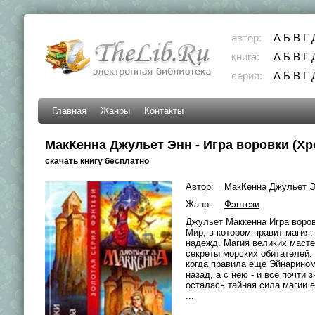
автор:
А
Б
В
Г
книга:
А
Б
В
Г
серия:
А
Б
В
Г
Главная
Жанры
Контакты
МакКенна Джульет Энн - Игра воровки (Хр
скачать книгу бесплатно
Автор:
МакКенна Джульет 
Жанр:
Фэнтези
Джульет Маккенна Игра воровк
Мир, в котором правит магия
надежд. Магия великих масте
секреты морских обитателей.
когда правила еще Эйнарином
назад, а с нею - и все почти
осталась тайная сила магии е
...