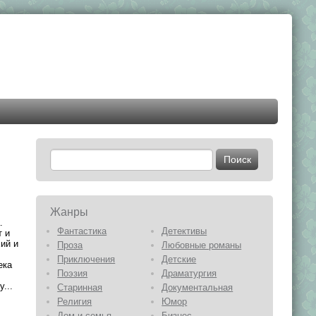
Жанры
.
Фантастика
Детективы
т и
ий и
Проза
Любовные романы
Приключения
Детские
ека
Поэзия
Драматургия
...
Старинная
Документальная
Религия
Юмор
Дом и семья
Бизнес