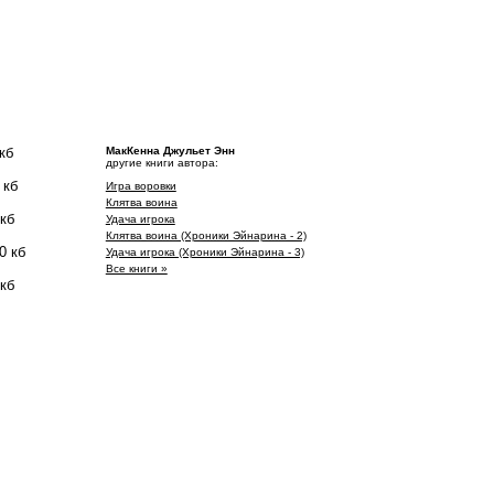
кб
МакКенна Джульет Энн
другие книги автора:
 кб
Игра воровки
Клятва воина
 кб
Удача игрока
Клятва воина (Хроники Эйнарина - 2)
0 кб
Удача игрока (Хроники Эйнарина - 3)
Все книги »
 кб