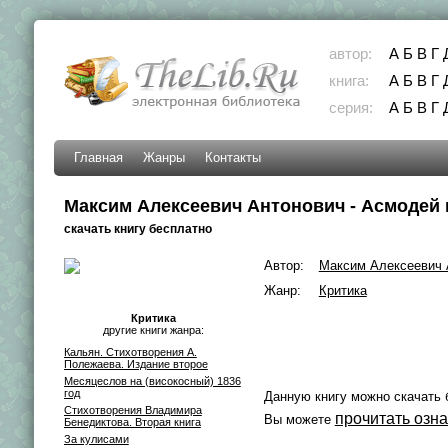
автор:
А
Б
В
Г
книга:
А
Б
В
Г
серия:
А
Б
В
Г
Главная
Жанры
Контакты
Максим Алексеевич Антонович - Асмодей
скачать книгу бесплатно
Автор:
Максим Алексеевич 
Жанр:
Критика
Критика
другие книги жанра:
Кальян. Стихотворения А.
Полежаева. Издание второе
Месяцеслов на (високосный) 1836
год
Данную книгу можно скачать 
Стихотворения Владимира
прочитать озн
Вы можете
Бенедиктова. Вторая книга
За кулисами