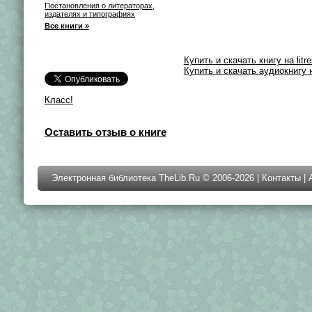
Постановления о литераторах,
издателях и типографиях
Все книги »
Купить и скачать книгу на litre
Купить и скачать аудиокнигу на
Класс!
Оставить отзыв о книге
Электронная библиотека TheLib.Ru © 2006-2026 |
Контакты
|