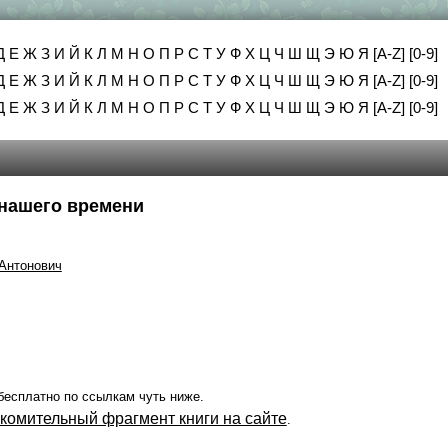
Д
Е
Ж
З
И
Й
К
Л
М
Н
О
П
Р
С
Т
У
Ф
Х
Ц
Ч
Ш
Щ
Э
Ю
Я
[A-Z]
[0-9]
Д
Е
Ж
З
И
Й
К
Л
М
Н
О
П
Р
С
Т
У
Ф
Х
Ц
Ч
Ш
Щ
Э
Ю
Я
[A-Z]
[0-9]
Д
Е
Ж
З
И
Й
К
Л
М
Н
О
П
Р
С
Т
У
Ф
Х
Ц
Ч
Ш
Щ
Э
Ю
Я
[A-Z]
[0-9]
 нашего времени
Антонович
бесплатно по ссылкам чуть ниже.
акомительный фрагмент книги на сайте
.