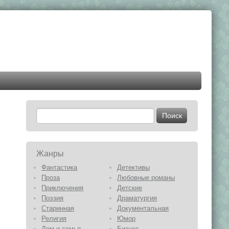
Жанры
Фантастика
Детективы
Проза
Любовные романы
Приключения
Детские
Поэзия
Драматургия
Старинная
Документальная
Религия
Юмор
Дом и семья
Бизнес