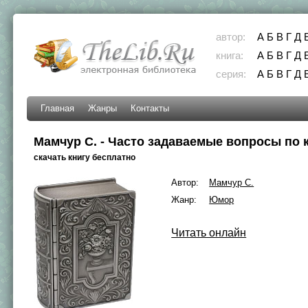
автор:
А
Б
В
Г
Д
книга:
А
Б
В
Г
Д
серия:
А
Б
В
Г
Д
Главная
Жанры
Контакты
Мамчур С. - Часто задаваемые вопросы по 
скачать книгу бесплатно
Автор:
Мамчур С.
Жанр:
Юмор
Читать онлайн