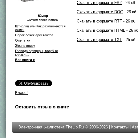
Скачать в формате FB2
- 26 кб
Скачать в формате DOC
- 26 кб
Юмор
другие книги жанра:
Скачать в формате RTF
- 26 кб
Штирлиц или Как размножаются
ежики
Скачать в формате HTML
- 26 к
Сорок бочек арестантов
Скачать в формате TXT
- 25 кб
Опечатки
Жизнь внизу
Господа офицеры, голубые
князья…
Все книги »
Класс!
Оставить отзыв о книге
Электронная библиотека TheLib.Ru © 2006-2026 |
Контакты
|
Ав