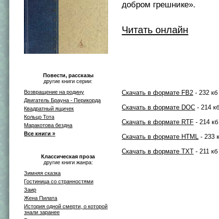
добром грешнике».
Читать онлайн
Повести, рассказы
другие книги серии:
Возвращение на родину
Скачать в формате FB2
- 232 кб
Двигатель Брауна - Перикорда
Скачать в формате DOC
- 214 к
Квадратный ящичек
Кольцо Тота
Скачать в формате RTF
- 214 кб
Маракотова бездна
Все книги »
Скачать в формате HTML
- 233 
Скачать в формате TXT
- 211 кб
Классическая проза
другие книги жанра:
Зимняя сказка
Гостиница со странностями
Заир
Жена Пилата
История одной смерти, о которой
знали заранее