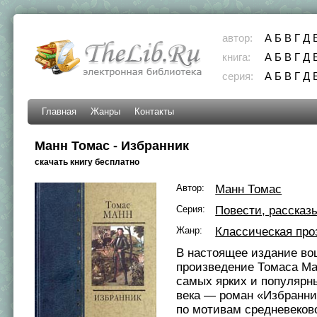
автор:
А
Б
В
Г
Д
книга:
А
Б
В
Г
Д
серия:
А
Б
В
Г
Д
Главная
Жанры
Контакты
Манн Томас - Избранник
скачать книгу бесплатно
Автор:
Манн Томас
Серия:
Повести, рассказ
Жанр:
Классическая про
В настоящее издание в
произведение Томаса Ма
самых ярких и популярн
века — роман «Избранни
по мотивам средневеков