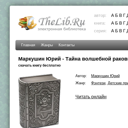
автор:
А
Б
В
Г
книга:
А
Б
В
Г
серия:
А
Б
В
Г
Главная
Жанры
Контакты
Маркушин Юрий - Тайна волшебной рако
скачать книгу бесплатно
Автор:
Маркушин Юрий
Жанр:
Фэнтези
,
Детские пр
Читать онлайн