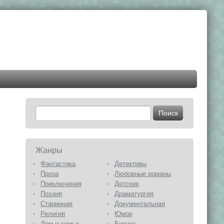
Жанры
Фантастика
Детективы
Проза
Любовные романы
Приключения
Детские
Поэзия
Драматургия
Старинная
Документальная
Религия
Юмор
Дом и семья
Бизнес