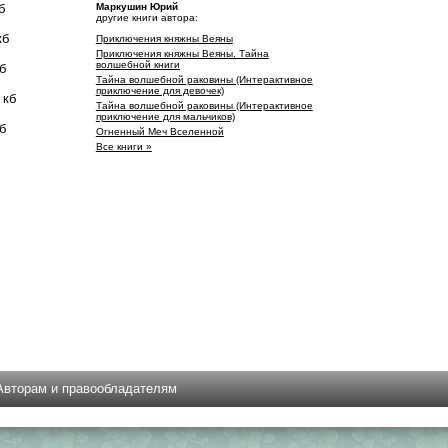
б
Маркушин Юрий
другие книги автора:
кб
Приключения княжны Веяны
Приключения княжны Веяны. Тайна
волшебной книги
б
Тайна волшебной раковины (Интерактивное
приключение для девочек)
 кб
Тайна волшебной раковины (Интерактивное
приключение для мальчиков)
б
Огненный Меч Вселенной
Все книги »
Авторам и правообладателям