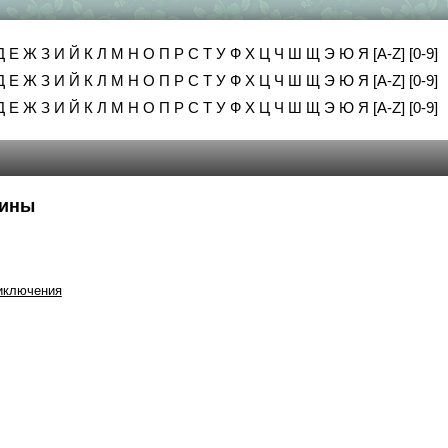
Д
Е
Ж
З
И
Й
К
Л
М
Н
О
П
Р
С
Т
У
Ф
Х
Ц
Ч
Ш
Щ
Э
Ю
Я
[A-Z]
[0-9]
Д
Е
Ж
З
И
Й
К
Л
М
Н
О
П
Р
С
Т
У
Ф
Х
Ц
Ч
Ш
Щ
Э
Ю
Я
[A-Z]
[0-9]
Д
Е
Ж
З
И
Й
К
Л
М
Н
О
П
Р
С
Т
У
Ф
Х
Ц
Ч
Ш
Щ
Э
Ю
Я
[A-Z]
[0-9]
вины
иключения