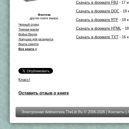
Скачать в формате FB2
- 17 к
Скачать в формате DOC
- 18 
Фэнтези
другие книги жанра:
Скачать в формате RTF
- 18 к
Черный отряд
Скачать в формате HTML
- 18
Темная магия
Война Вихря
Скачать в формате TXT
- 16 к
Ловушка для резидента
Врата смерти
Все книги »
Класс!
Оставить отзыв о книге
Электронная библиотека TheLib.Ru © 2006-2026 |
Контакты
|