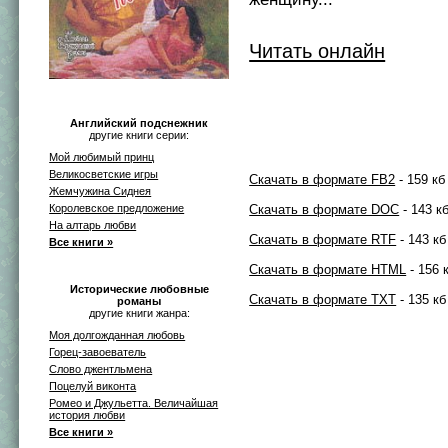
Читать онлайн
Английский подснежник
другие книги серии:
Мой любимый принц
Великосветские игры
Скачать в формате FB2
- 159 кб
Жемчужина Сиднея
Скачать в формате DOC
- 143 к
Королевское предложение
На алтарь любви
Скачать в формате RTF
- 143 кб
Все книги »
Скачать в формате HTML
- 156 
Исторические любовные
Скачать в формате TXT
- 135 кб
романы
другие книги жанра:
Моя долгожданная любовь
Горец-завоеватель
Слово джентльмена
Поцелуй виконта
Ромео и Джульетта. Величайшая
история любви
Все книги »