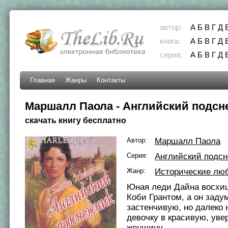
автор:
А
Б
В
Г
Д
книга:
А
Б
В
Г
Д
серия:
А
Б
В
Г
Д
Главная
Жанры
Контакты
Маршалл Паола - Английский подсн
скачать книгу бесплатно
Автор:
Маршалл Паола
Серия:
Английский подс
Жанр:
Исторические лю
Юная леди Дайна восхи
Коби Грантом, а он заду
застенчивую, но далеко 
девочку в красивую, уве
женщину...