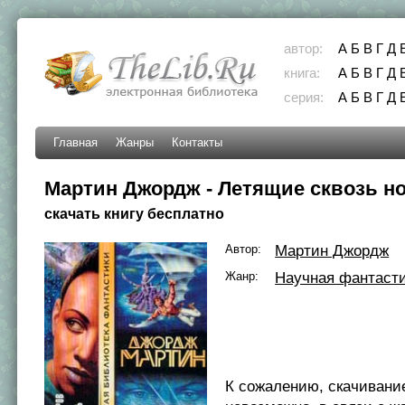
автор:
А
Б
В
Г
Д
книга:
А
Б
В
Г
Д
серия:
А
Б
В
Г
Д
Главная
Жанры
Контакты
Мартин Джордж - Летящие сквозь н
скачать книгу бесплатно
Автор:
Мартин Джордж
Жанр:
Научная фантаст
К сожалению, скачивани