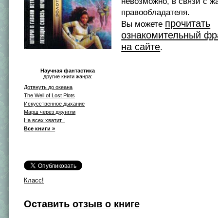
невозможно, в связи с ж
правообладателя.
прочитать
Вы можете
ознакомительный фр
на сайте
.
Научная фантастика
другие книги жанра:
Дотянуть до океана
The Well of Lost Plots
Искусственное дыхание
Марш через джунгли
На всех хватит !
Все книги »
Класс!
Оставить отзыв о книге