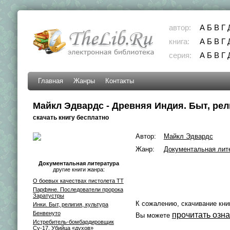
автор:
А
Б
В
Г
книга:
А
Б
В
Г
серия:
А
Б
В
Г
Главная
Жанры
Контакты
Майкл Эдвардс - Древняя Индия. Быт, рел
скачать книгу бесплатно
Автор:
Майкл Эдвардс
Жанр:
Документальная лит
Документальная литература
другие книги жанра:
О боевых качествах пистолета ТТ
Парфяне. Последователи пророка
Заратустры
К сожалению, скачивание кни
Инки. Быт, религия, культура
Бенвенуто
прочитать озн
Вы можете
Истребитель-бомбардировщик
Су-17. Убийца «духов»