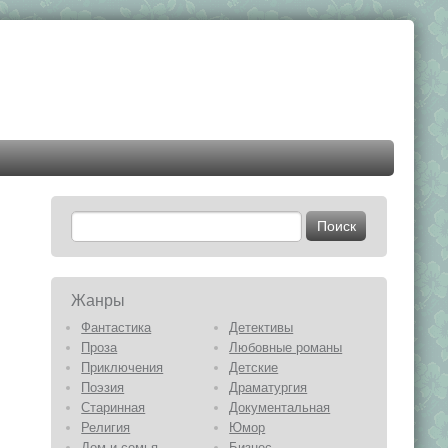
Жанры
Фантастика
Детективы
Проза
Любовные романы
Приключения
Детские
Поэзия
Драматургия
Старинная
Документальная
Религия
Юмор
Дом и семья
Бизнес