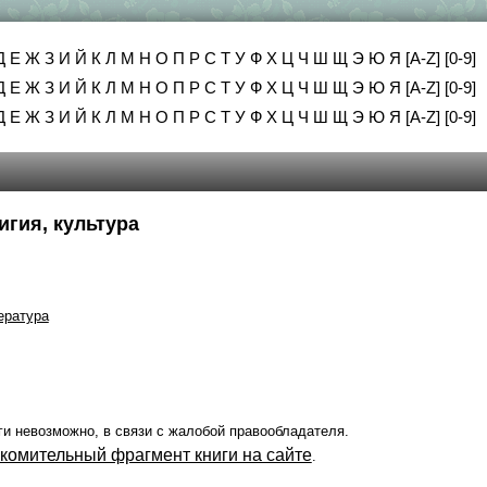
Д
Е
Ж
З
И
Й
К
Л
М
Н
О
П
Р
С
Т
У
Ф
Х
Ц
Ч
Ш
Щ
Э
Ю
Я
[A-Z]
[0-9]
Д
Е
Ж
З
И
Й
К
Л
М
Н
О
П
Р
С
Т
У
Ф
Х
Ц
Ч
Ш
Щ
Э
Ю
Я
[A-Z]
[0-9]
Д
Е
Ж
З
И
Й
К
Л
М
Н
О
П
Р
С
Т
У
Ф
Х
Ц
Ч
Ш
Щ
Э
Ю
Я
[A-Z]
[0-9]
игия, культура
ература
ги невозможно, в связи с жалобой правообладателя.
акомительный фрагмент книги на сайте
.