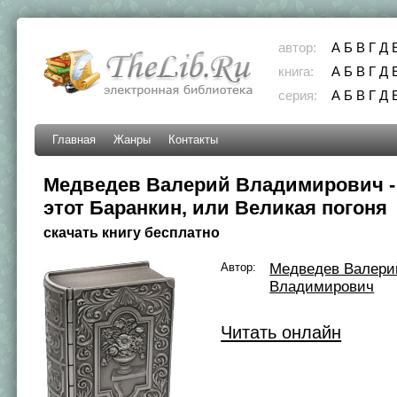
автор:
А
Б
В
Г
Д
книга:
А
Б
В
Г
Д
серия:
А
Б
В
Г
Д
Главная
Жанры
Контакты
Медведев Валерий Владимирович -
этот Баранкин, или Великая погоня
скачать книгу бесплатно
Автор:
Медведев Валери
Владимирович
Читать онлайн