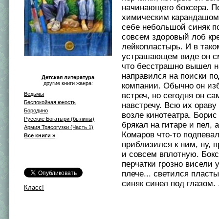
начинающего боксера. П
химическим карандашом
себе небольшой синяк по
совсем здоровый лоб кр
лейкопластырь. И в тако
устрашающем виде он с
что бесстрашно вышел н
направился на поиски 
Детская литература
другие книги жанра:
компании. Обычно он из
встреч, но сегодня он с
Ведьмы
Беспокойная юность
навстречу. Всю их ораву
Бородино
возле кинотеатра. Бори
Русские Богатыри (былины)
брякал на гитаре и пел, 
Армия Трясогузки (Часть 1)
Комаров что-то подпевал
Все книги »
приблизился к ним, ну, 
и совсем вплотную. Бок
перчатки грозно висели у
плече... светился пласты
синяк синел под глазом. .
Класс!