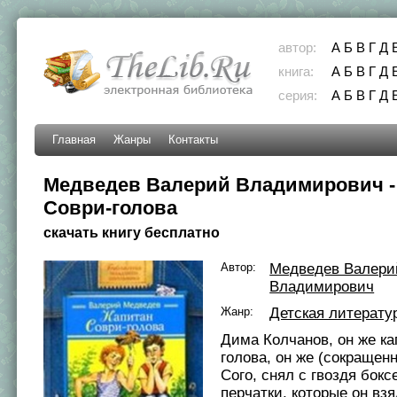
автор:
А
Б
В
Г
Д
книга:
А
Б
В
Г
Д
серия:
А
Б
В
Г
Д
Главная
Жанры
Контакты
Медведев Валерий Владимирович -
Соври-голова
скачать книгу бесплатно
Автор:
Медведев Валери
Владимирович
Жанр:
Детская литерату
Дима Колчанов, он же ка
голова, он же (сокращенн
Сого, снял с гвоздя бокс
перчатки, которые он взя