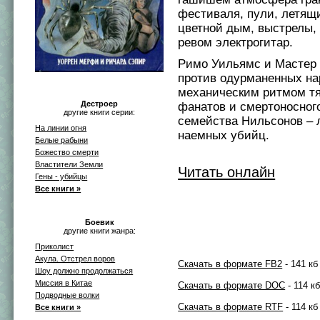
фестиваля, пули, летящ
цветной дым, выстрелы,
ревом электрогитар.
Римо Уильямс и Мастер
против одурманенных на
механическим ритмом тя
Дестроер
фанатов и смертоносног
другие книги серии:
семейства Нильсонов – 
На линии огня
наемных убийц.
Белые рабыни
Божество смерти
Властители Земли
Читать онлайн
Гены - убийцы
Все книги »
Боевик
другие книги жанра:
Приколист
Акула. Отстрел воров
Скачать в формате FB2
- 141 кб
Шоу должно продолжаться
Миссия в Китае
Скачать в формате DOC
- 114 к
Подводные волки
Скачать в формате RTF
- 114 кб
Все книги »