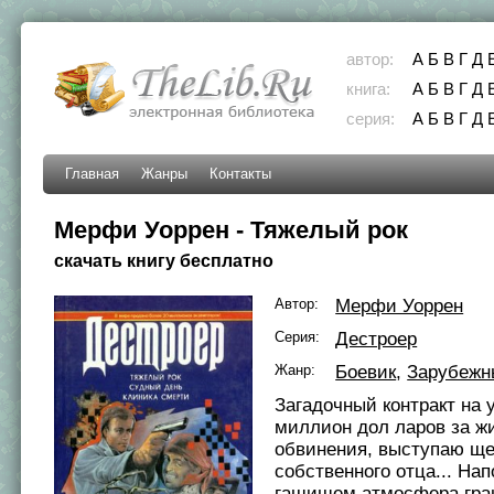
автор:
А
Б
В
Г
Д
книга:
А
Б
В
Г
Д
серия:
А
Б
В
Г
Д
Главная
Жанры
Контакты
Мерфи Уоррен - Тяжелый рок
скачать книгу бесплатно
Автор:
Мерфи Уоррен
Серия:
Дестроер
Жанр:
Боевик
,
Зарубежн
Загадочный контракт на 
миллион дол ларов за ж
обвинения, выступаю ще
собственного отца... На
гашишем атмосфера гран