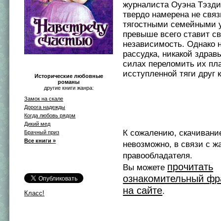
журналиста Оуэна Тэзд
твердо намерена не свя
тягостными семейными 
превыше всего ставит с
независимость. Однако 
рассудка, никакой здрав
силах переломить их пл
исступленной тяги друг 
Исторические любовные
романы
другие книги жанра:
Замок на скале
Дорога надежды
Когда любовь рядом
Дикий мед
К сожалению, скачивани
Брачный приз
Все книги »
невозможно, в связи с ж
правообладателя.
прочитать
Вы можете
ознакомительный фр
на сайте
.
Класс!