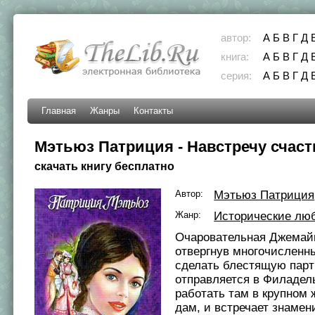
автор:
А
Б
В
Г
Д
книга:
А
Б
В
Г
Д
серия:
А
Б
В
Г
Д
Главная
Жанры
Контакты
Мэтьюз Патриция - Навстречу счас
скачать книгу бесплатно
Автор:
Мэтьюз Патриция
Жанр:
Исторические лю
Очаровательная Джемайн
отвергнув многочисленн
сделать блестящую пар
отправляется в Филаде
работать там в крупном 
дам, и встречает знамен