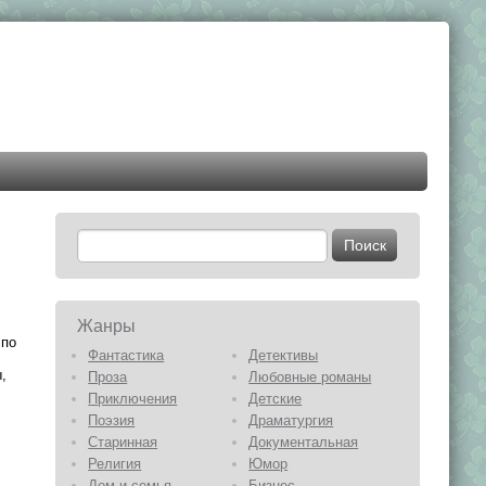
Жанры
 по
Фантастика
Детективы
,
Проза
Любовные романы
Приключения
Детские
Поэзия
Драматургия
Старинная
Документальная
Религия
Юмор
Дом и семья
Бизнес