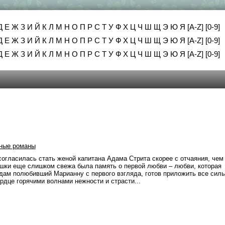
Д
Е
Ж
З
И
Й
К
Л
М
Н
О
П
Р
С
Т
У
Ф
Х
Ц
Ч
Ш
Щ
Э
Ю
Я
[A-Z]
[0-9]
Д
Е
Ж
З
И
Й
К
Л
М
Н
О
П
Р
С
Т
У
Ф
Х
Ц
Ч
Ш
Щ
Э
Ю
Я
[A-Z]
[0-9]
Д
Е
Ж
З
И
Й
К
Л
М
Н
О
П
Р
С
Т
У
Ф
Х
Ц
Ч
Ш
Щ
Э
Ю
Я
[A-Z]
[0-9]
ные романы
огласилась стать женой капитана Адама Стрита скорее с отчаяния, чем
ушки еще слишком свежа была память о первой любви – любви, которая
дам полюбивший Марианну с первого взгляда, готов приложить все силы
рдце горячими волнами нежности и страсти...