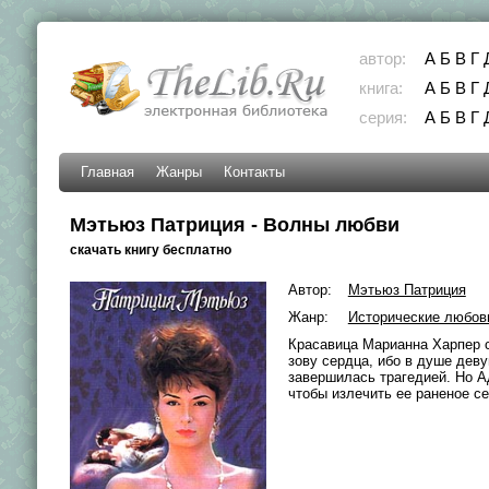
автор:
А
Б
В
Г
книга:
А
Б
В
Г
серия:
А
Б
В
Г
Главная
Жанры
Контакты
Мэтьюз Патриция - Волны любви
скачать книгу бесплатно
Автор:
Мэтьюз Патриция
Жанр:
Исторические любов
Красавица Марианна Харпер с
зову сердца, ибо в душе дев
завершилась трагедией. Но А
чтобы излечить ее раненое се