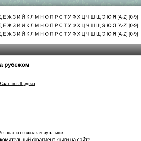
Д
Е
Ж
З
И
Й
К
Л
М
Н
О
П
Р
С
Т
У
Ф
Х
Ц
Ч
Ш
Щ
Э
Ю
Я
[A-Z]
[0-9]
Д
Е
Ж
З
И
Й
К
Л
М
Н
О
П
Р
С
Т
У
Ф
Х
Ц
Ч
Ш
Щ
Э
Ю
Я
[A-Z]
[0-9]
Д
Е
Ж
З
И
Й
К
Л
М
Н
О
П
Р
С
Т
У
Ф
Х
Ц
Ч
Ш
Щ
Э
Ю
Я
[A-Z]
[0-9]
а рубежом
 Салтыков-Щедрин
бесплатно по ссылкам чуть ниже.
акомительный фрагмент книги на сайте
.