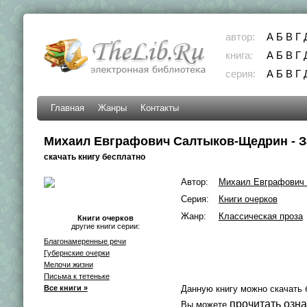
автор:
А
Б
В
Г
книга:
А
Б
В
Г
серия:
А
Б
В
Г
Главная
Жанры
Контакты
Михаил Евграфович Салтыков-Щедрин - З
скачать книгу бесплатно
Автор:
Михаил Евграфович
Серия:
Книги очерков
Жанр:
Классическая проза
Книги очерков
другие книги серии:
Благонамеренные речи
Губернские очерки
Мелочи жизни
Письма к тетеньке
Все книги »
Данную книгу можно скачать 
прочитать озн
Вы можете