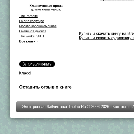
Классическая проза
другие книги жанра:
The Parasite
Очаг в квартире
Москва краснокаменная
Окаянная Дженет
Купить и скачать книгу на litre
The works. Vol. 1
Купить и скачать аудиокнигу на
Все книги »
Класс!
Оставить отзыв о книге
Электронная библиотека TheLib.Ru © 2006-2026 |
Контакты
|