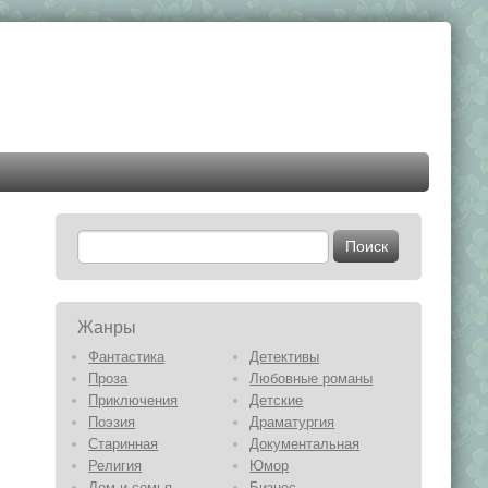
Жанры
Фантастика
Детективы
Проза
Любовные романы
Приключения
Детские
Поэзия
Драматургия
Старинная
Документальная
Религия
Юмор
Дом и семья
Бизнес